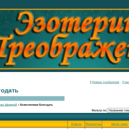
[
Новые сообщения
·
Учас
годать
ины Шендрей
»
Божественная Благодать
Фильтр по:
Ответы
Просмотры
Автор темы