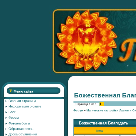
Меню сайта
Божественная Бла
Главная страница
1
Страница
1
из
1
Информация о сайте
Форум
»
Магические настройки Лавинии С
Блог
Форум
Божественная Благодать
Фотоальбомы
Обратная связь
Тема
Доска объявлений