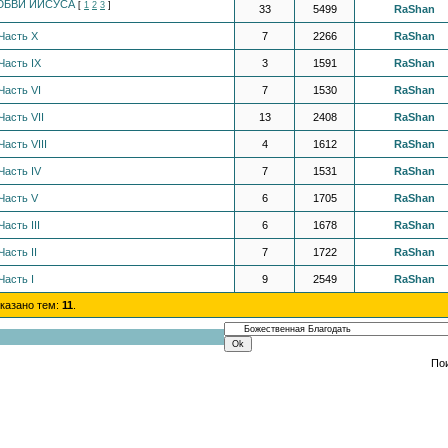
ЮБВИ ИИСУСА
[
1
2
3
]
33
5499
RaShan
Часть X
7
2266
RaShan
Часть IX
3
1591
RaShan
Часть VI
7
1530
RaShan
асть VII
13
2408
RaShan
асть VIII
4
1612
RaShan
Часть IV
7
1531
RaShan
Часть V
6
1705
RaShan
асть III
6
1678
RaShan
асть II
7
1722
RaShan
Часть I
9
2549
RaShan
оказано тем:
11
.
По