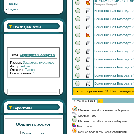
КОСМИЧЕСКИЙ СВЕТ Л
Тесты
Ильдико Шендрей
Видео
Божественная Благодать 
Божественная Благодать 
Последние темы
Божественная Благодать 
Божественная Благодать Ч
Божественная Благодать Ч
Божественная Благодать 
Тема:
Серебряная ЗАЩИТА
Раздел:
Защита и очищение
Божественная Благодать 
Автор:
Admin
Ответил:
Falcon
Божественная Благодать Ч
Всего ответов:
3
Божественная Благодать Ч
Божественная Благодать 
В этом форуме тем:
11
. На странице п
Тема:
"Серебряный Голос"
Раздел:
Работа с Кармой
1
Страница
1
из
1
Автор:
RaShan
Ответил:
Transfiguration
Гороскопы
Обычная тема (Есть новые сообщения)
Всего ответов:
2
Обычная тема
Обычная тема (Нет новых сообщений)
Общий гороскоп
Тема - опрос
Горячая тема (Есть новые сообщения)
Тема:
"Серебряный СВЕТ"