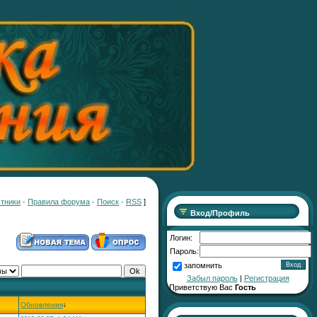
тники
·
Правила форума
·
Поиск
·
RSS
]
Вход/Профиль
Логин:
Пароль:
запомнить
Забыл пароль
|
Регистрация
Приветствую Вас
Гость
Обновления
↓