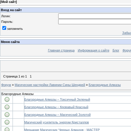
[
Мой сайт
]
Вход на сайт
Логин:
Пароль:
запомнить
Забыл
Меню сайта
Главная страница
Информация о сайте
Блог
Фору
Страница
1
из
1
1
Форум
»
Магические настройки Лавинии Сины Шендрей
»
Благородные Алмазы
Благородные Алмазы
Благородные Алмазы – Токсичный Зеленый
Благородные Алмазы – Кровавый Красный
Благородные Алмазы – Магический Золотой
Магический усилитель энергии Кристаллов
Мерцание Магических Черных Алмазов - МАСТЕР