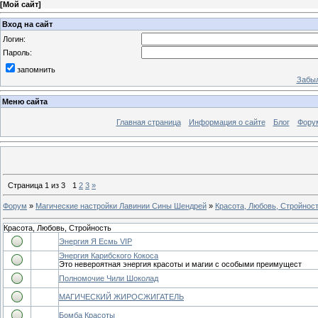
[
Мой сайт
]
Вход на сайт
Логин:
Пароль:
запомнить
Забыл
Меню сайта
Главная страница
Информация о сайте
Блог
Фору
Страница
1
из
3
1
2
3
»
Форум
»
Магические настройки Лавинии Сины Шендрей
»
Красота, Любовь, Стройнос
Красота, Любовь, Стройность
Энергия Я Есмь VIP
Энергия Карибского Кокоса
Это невероятная энергия красоты и магии с особыми преимущест
Полномочие Чили Шоколад
МАГИЧЕСКИЙ ЖИРОСЖИГАТЕЛЬ
Бомба Красоты