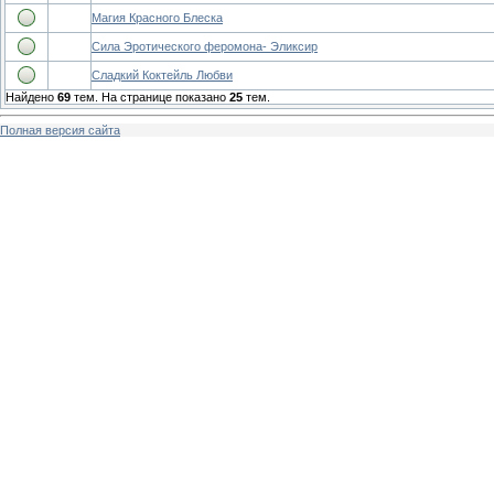
Магия Красного Блеска
Сила Эротического феромона- Эликсир
Сладкий Коктейль Любви
Найдено
69
тем. На странице показано
25
тем.
Полная версия сайта