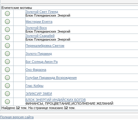
Египетские мотивы
Золотой Свет Плеяд
Блок Плеядианских Энергий
Мистерии Египта
Золотой Воск
Блок Плеядианских Энергий
Золотой Скарабей
Блок Плеядианских Энергий
Перекалибровка Светом
Золото Пирамид
Бог Солнца Амон Ра
Око Фараона
Голубая Пирамида Возрождения
Глас Кобры
ЭЛИКСИР ЗМЕИ
БЛОК ЭНЕРГИЙ ИНДИЙСКИХ БОГОВ
ФИНАНСЫ, ПРОЦВЕТАНИЕ,ИСПОЛНЕНИЕ ЖЕЛАНИЙ
Найдено
12
тем. На странице показано
12
тем.
Полная версия сайта