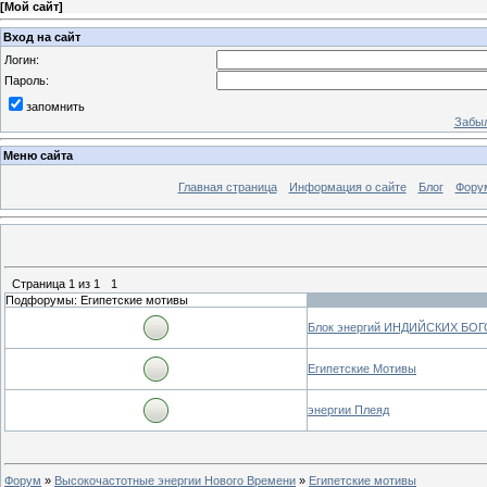
[
Мой сайт
]
Вход на сайт
Логин:
Пароль:
запомнить
Забыл
Меню сайта
Главная страница
Информация о сайте
Блог
Фору
Страница
1
из
1
1
Подфорумы: Египетские мотивы
Блок энергий ИНДИЙСКИХ БО
Египетские Мотивы
энергии Плеяд
Форум
»
Высокочастотные энергии Нового Времени
»
Египетские мотивы