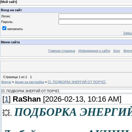
[
Мой сайт
]
Вход на сайт
Логин:
Пароль:
запомнить
Забыл
Меню сайта
Главная страница
Информация о сайте
Блог
Фору
Страница
1
из
1
1
Форум
»
Акции на настройки
»
💥. ПОДБОРКА ЭНЕРГИЙ ОТ ПОРЧ💥.
💥. ПОДБОРКА ЭНЕРГИЙ ОТ ПОРЧ💥.
[
1
]
RaShan
[2026-02-13, 10:16 AM]
ПОДБОРКА ЭНЕРГИЙ
💥.