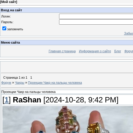
[
Мой сайт
]
Вход на сайт
Логин:
Пароль:
запомнить
Забыл
Меню сайта
Главная страница
Информация о сайте
Блог
Фору
Страница
1
из
1
1
Форум
»
Чакры
»
Проекции Чакр на пальцы человека
Проекции Чакр на пальцы человека
[
1
]
RaShan
[2024-10-28, 9:42 PM]