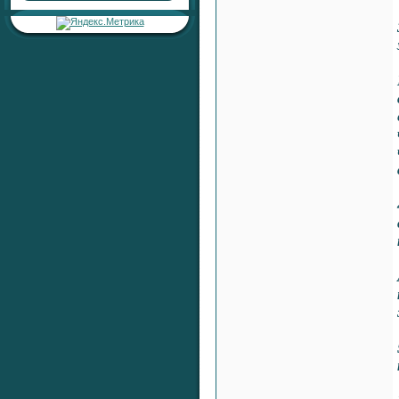
Раздел:
Любовь, Семейные
Отношения, Сексуальность
Автор:
RaShan
Ответил:
RaShan
Всего ответов:
0
Тема:
«Серебряная печать
жизненной
устойчивости»
Раздел:
Целительные
Настройки
Автор:
RaShan
Ответил:
RaShan
Всего ответов:
0
Тема:
«Серебряный Щит
Здоровья и Времени»
Раздел:
Целительные
Настройки
Автор:
RaShan
Ответил:
RaShan
Всего ответов:
0