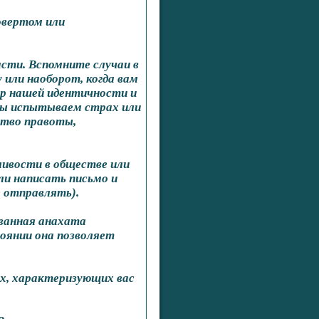
овертом или
асти. Вспомните случаи в
 или наоборот, когда вам
нтр нашей идентичности и
 мы испытываем страх или
ство правоты,
ливости в обществе или
ли написать письмо и
 отправлять).
ованная анахата
оянии она позволяет
ых, характеризующих вас