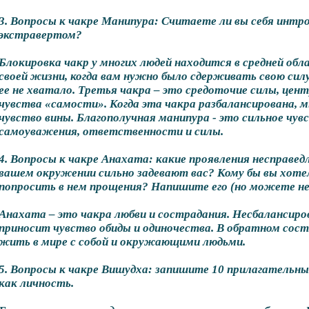
3. Вопросы к чакре Манипура: Считаете ли вы себя интр
экстравертом?
Блокировка чакр у многих людей находится в средней обл
своей жизни, когда вам нужно было сдерживать свою силу
ее не хватало. Третья чакра – это средоточие силы, це
чувства «самости». Когда эта чакра разбалансирована,
чувство вины. Благополучная манипура - это сильное чув
самоуважения, ответственности и силы.
4. Вопросы к чакре Анахата: какие проявления несправед
вашем окружении сильно задевают вас? Кому бы вы хоте
попросить в нем прощения? Напишите его (но можете не
Анахата – это чакра любви и сострадания. Несбалансир
приносит чувство обиды и одиночества. В обратном сост
жить в мире с собой и окружающими людьми.
5. Вопросы к чакре Вишудха: запишите 10 прилагательн
как личность.