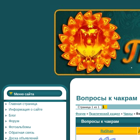
Меню сайта
Вопросы к чакрам
Главная страница
1
Страница
1
из
1
Информация о сайте
Форум
»
Практический раздел
»
Чакры
»
Во
Блог
Вопросы к чакрам
Форум
Фотоальбомы
RaShan
Обратная связь
Доска объявлений