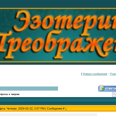
[
Новые сообщения
·
Учас
просы к чакрам
Дата: Четверг, 2024-02-22, 2:57 PM | Сообщение #
1