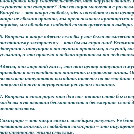
Блокировка чакр свидетельствует, что нарушен баланс. 
слушаете или говорите? Эта позиция меняется с разны
Вишудха – это чакра свободы, здесь находится наш цент
чакра не сбалансирована, мы преисполнены критицизма и г
порядке, мы обладаем свободой самовыражения и выбора.
6. Вопросы к чакре аджна: если бы у вас была возможнос
настоящему экстрасенсу – что бы вы спросили? Вспомнит
доверились интуиции и поступили правильно, и случай, ког
услышан, и это привело к неблагоприятным последствия
Аджна, или «третий глаз», это наш центр интуиции и м
приводит к неспособности понимать и привычке лгать.
позволяет интуитивно находить ответы на важнейшие в
открыт доступ к внутренним ресурсам сознания.
7. Вопросы к сахасраре: что для вас значат слова бог и 
когда вы чувствовали бесконечность и бессмертие своей 
человечеством.
Сахасрара – это чакра связи с всеобщим разумом. Ее бло
развитию эгоизма, а свободная сахасрара – это ощущение
наполненность жизни смыслом.