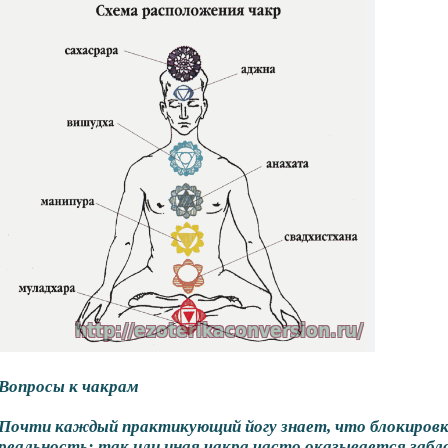
Вопросы к чакрам
Почти каждый практикующий йогу знает, что блокировка
реальность; так или иная чакра часто оказывается забл