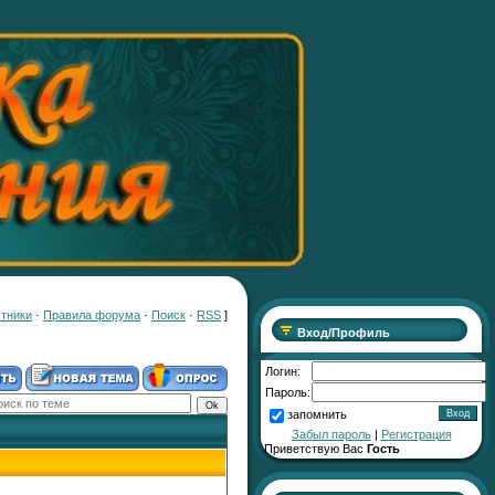
тники
·
Правила форума
·
Поиск
·
RSS
]
Вход/Профиль
Логин:
Пароль:
запомнить
Забыл пароль
|
Регистрация
Приветствую Вас
Гость