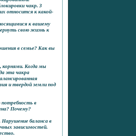
локировки чакр. З
их относится к какой-
носящимися к вашему
вернуть свою жизнь к
ошения в семье? Как вы
, корнями. Когда мы
гда эта чакра
балансированная
ия и твердой земли под
ю потребность в
зана? Почему?
. Нарушение баланса в
ичных зависимостей.
ество.