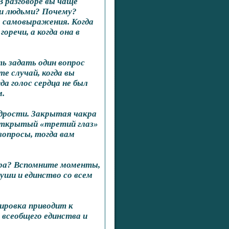
В разговоре вы чаще
ми людьми? Почему?
р самовыражения. Когда
оречи, а когда она в
ть задать один вопрос
е случай, когда вы
да голос сердца не был
м.
удрости. Закрытая чакра
 Открытый «третий глаз»
опросы, тогда вам
вера? Вспомните моменты,
души и единство со всем
кировка приводит к
 всеобщего единства и