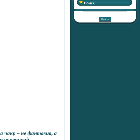
Поиск
 чакр – не фантазия, а
окированной.