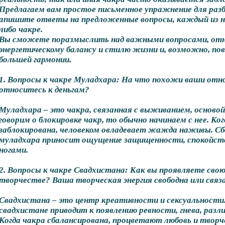
Предлагаем вам простое письменное упражнение для разб
апишите ответы на предложенные вопросы, каждый из н
либо чакре.
Вы сможете поразмыслить над важными вопросами, от
энергетическому балансу и стилю жизни и, возможно, по
большей гармонии.
1. Вопросы к чакре Муладхара: На что похожи ваши отн
относитесь к деньгам?
Муладхара – это чакра, связанная с выживанием, основой
говорим о блокировке чакр, то обычно начинаем с нее. Ко
заблокирована, человеком овладевает жажда наживы. С
муладхара приносит ощущение защищенности, спокойств
ногами.
2. Вопросы к чакре Свадхистана: Как вы проявляете сво
творчестве? Ваша творческая энергия свободна или свя
Свадхистана – это центр креативности и сексуальности
свадхистане приводит к появлению ревности, гнева, разл
Когда чакра сбалансирована, процветают любовь и творч