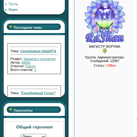
Тесты
Видео
Последние темы
Тема:
Серебряная ЗАЩИТА
МАГИСТР ФОРУМА
Раздел:
Защита и очищение
Автор:
Admin
Группа: Администраторы
Ответил:
Falcon
Сообщений:
12997
Всего ответов:
3
Статус:
Offline
Тема:
"Серебряный Голос"
Раздел:
Работа с Кармой
Автор:
RaShan
Ответил:
Transfiguration
Всего ответов:
2
Гороскопы
Общий гороскоп
Тема:
"Серебряный СВЕТ"