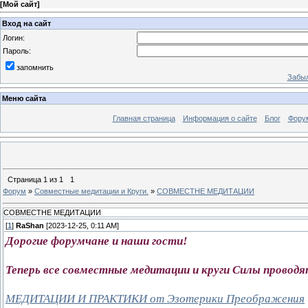
[
Мой сайт
]
Вход на сайт
Логин:
Пароль:
запомнить
Забыл
Меню сайта
Главная страница
Информация о сайте
Блог
Фору
Страница
1
из
1
1
Форум
»
Совместные медитации и Круги.
»
СОВМЕСТНЕ МЕДИТАЦИИ
СОВМЕСТНЕ МЕДИТАЦИИ
[
1
]
RaShan
[2023-12-25, 0:11 AM]
Дорогие форумчане и наши гости!
Теперь все совместные медитации и круги Силы проводя
МЕДИТАЦИИ И ПРАКТИКИ от Эзотерики Преображения