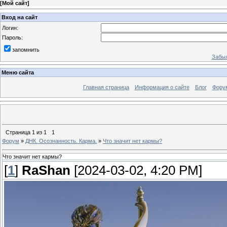
[
Мой сайт
]
Вход на сайт
Логин:
Пароль:
запомнить
Забыл
Меню сайта
Главная страница
Информация о сайте
Блог
Фору
Страница
1
из
1
1
Форум
»
ДНК. Осознанность. Карма.
»
Что значит нет кармы?
Что значит нет кармы?
[
1
]
RaShan
[2024-03-02, 4:20 PM]