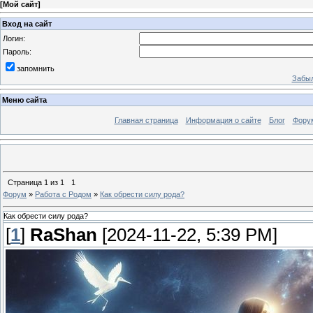
[
Мой сайт
]
Вход на сайт
Логин:
Пароль:
запомнить
Забыл
Меню сайта
Главная страница
Информация о сайте
Блог
Фору
Страница
1
из
1
1
Форум
»
Работа с Родом
»
Как обрести силу рода?
Как обрести силу рода?
[
1
]
RaShan
[2024-11-22, 5:39 PM]