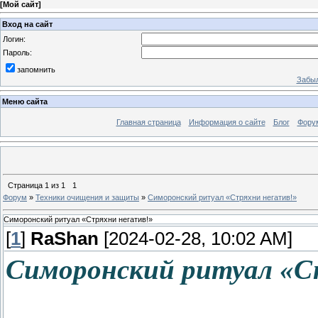
[
Мой сайт
]
Вход на сайт
Логин:
Пароль:
запомнить
Забыл
Меню сайта
Главная страница
Информация о сайте
Блог
Фору
Страница
1
из
1
1
Форум
»
Техники очищения и защиты
»
Симоронский ритуал «Стряхни негатив!»
Симоронский ритуал «Стряхни негатив!»
[
1
]
RaShan
[2024-02-28, 10:02 AM]
Симоронский ритуал «С