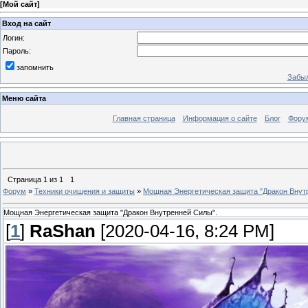
[
Мой сайт
]
Вход на сайт
Логин:
Пароль:
запомнить
Забыл
Меню сайта
Главная страница
Информация о сайте
Блог
Фору
Страница
1
из
1
1
Форум
»
Техники очищения и защиты
»
Мощная Энергетическая защита "Дракон Внут
Мощная Энергетическая защита "Дракон Внутренней Силы".
[
1
]
RaShan
[2020-04-16, 8:24 PM]