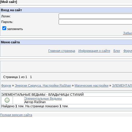
[
Мой сайт
]
Вход на сайт
Логин:
Пароль:
запомнить
Забыл
Меню сайта
Главная страница
Информация о сайте
Блог
Фору
Страница
1
из
1
1
Форум
»
Энергии Сириуса. Настройки RaShan
»
Магические настройки
»
ЭЛЕМЕНТАЛ
ЭЛЕМЕНТАЛЬНЫЕ ВЕДЬМЫ - ВЛАДЫЧИЦЫ СТИХИЙ
Элементальные Ведьмы
Автор RaShan
Найдено
1
тем. На странице показано
1
тем.
Полная версия сайта