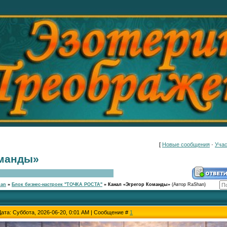
[
Новые сообщения
·
Учас
оманды»
han
»
Блок бизнес-настроек "ТОЧКА РОСТА"
»
Канал «Эгрегор Команды»
(Автор RaShan)
Дата: Суббота, 2026-06-20, 0:01 AM | Сообщение #
1