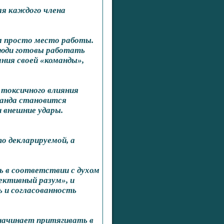
ля каждого члена
м просто место работы.
юди готовы работать
ания своей «команды»,
 токсичного влияния
манда становится
 внешние удары.
о декларируемой, а
 в соответствии с духом
ективный разум», и
 и согласованность
 начинает притягивать в