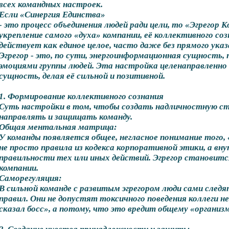
всех командных настроек.
Если «Синергия Единства»
- это процесс объединения людей ради цели, то «Эгрегор К
укрепление самого «духа» компании, её коллективного со
действует как единое целое, часто даже без прямого указ
Эгрегор - это, по сути, энергоинформационная сущность
эмоциями группы людей. Эта настройка целенаправленно
сущность, делая её сильной и позитивной.
1. Формирование коллективного сознания
Суть настройки в том, чтобы создать надличностную ст
направлять и защищать команду.
Общая ментальная матрица:
У команды появляется общее, негласное понимание того, 
не просто правила из кодекса корпоративной этики, а в
правильности тех или иных действий. Эгрегор становит
компании.
Саморегуляция:
В сильной команде с развитым эгрегором люди сами след
правил. Они не допустят токсичного поведения коллеги н
сказал босс», а потому, что это вредит общему «организм