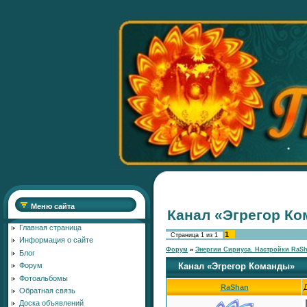
Меню сайта
Канал «Эгрегор К
Главная страница
1
Страница
1
из
1
Информация о сайте
Форум
»
Энергии Сириуса. Настройки RaS
Блог
Канал «Эгрегор Команды»
Форум
Фотоальбомы
RaShan
Обратная связь
Доска объявлений