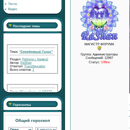
Тесты
Видео
Последние темы
МАГИСТР ФОРУМА
Тема:
"Серебряный Голос"
Раздел:
Работа с Кармой
Группа: Администраторы
Автор:
RaShan
Сообщений:
12997
Ответил:
Transfiguration
Статус:
Offline
Всего ответов:
2
Тема:
"Серебряный СВЕТ"
Раздел:
Работа с Кармой
Автор:
RaShan
Ответил:
Transfiguration
Всего ответов:
7
Гороскопы
Общий гороскоп
Тема:
АКТИВАТОР
ПЛОДОРОДНЫХ ПРОДАЖ