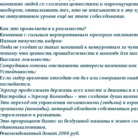
компанию людей со схожими ценностями и мироощущением
наоборот, отталкивать тех, кто не вписывается в эту 
на интуитивном уровне ещё на этапе собеседования.
Как это проявляется в реальности?
Компания с сильным корпоративным эгрегором отличаетс
Низкая текучесть кадров:
Люди не уходят из таких компаний к конкурентам за чут
потому что ценность принадлежности к команде для них
Высокая лояльность:
Сотрудники готовы отстаивать интересы компании как 
Устойчивость:
Если лидер временно отходит от дел или совершает ошиб
распадается.
Эгрегор продолжает держать всех вместе и двигаться к 
Настройка «Эгрегор Команды» - это создание души компа
Это переход от управления механизмами (людьми) к взр
организма (команды), который обладает собственным раз
стремлением к развитию.
Это превращает бизнес из бездушной машины в живое с
единомышленников.
Рекомендованный донат 2000 руб.