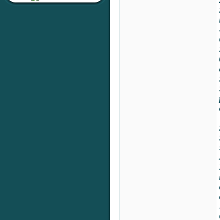
Раздел:
Любовь, Семейные
Отношения, Сексуальность
Автор:
RaShan
Ответил:
RaShan
Всего ответов:
0
Тема:
«Серебряная печать
жизненной
устойчивости»
Раздел:
Целительные
Настройки
Автор:
RaShan
Ответил:
RaShan
Всего ответов:
0
Тема:
«Серебряный Щит
Здоровья и Времени»
Раздел:
Целительные
Настройки
Автор:
RaShan
Ответил:
RaShan
Всего ответов:
0