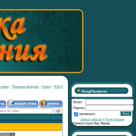
тники
·
Правила форума
·
Поиск
·
RSS
]
Вход/Профиль
Логин:
Пароль:
запомнить
Забыл пароль
|
Регистрация
Приветствую Вас
Гость