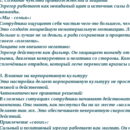
2. Создание чувства принадлежности и защиты
Эгрегор работает как невидимый щит и источник силы д
команды.
«Мы - семья»:
Сотрудники ощущают себя частью чего-то большего, че
Это создаёт мощнейшую нематериальную мотивацию. Л
больше и лучше не за деньги, а ради сохранения и процвет
своего «племени».
Защита от внешнего негатива:
Эгрегор действует как фильтр. Он защищает команду от
рынка, давления конкурентов и негатива со стороны. Ко
сплочённым отрядом, который легче переносит кризисы и
3. Влияние на корпоративную культуру
Эта настройка делает корпоративную культуру не прост
живой и действенной.
Автоматическое принятие решений:
В сложных ситуациях сотрудники начинают действовать
компании. Они знают, как поступил бы на их месте «колл
делают так же. Это обеспечивает невероятную скорость
действий.
Привлечение «своих»:
Сильный и позитивный эгрегор работает как магнит. Он