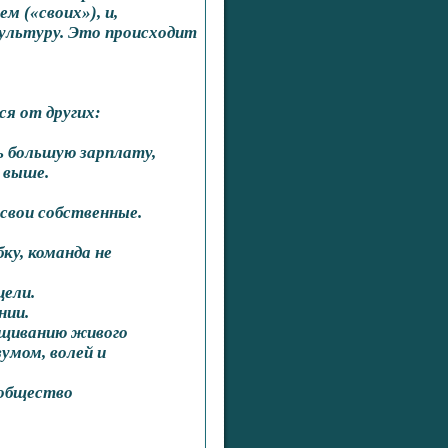
 («своих»), и,
культуру. Это происходит
я от других:
ь большую зарплату,
 выше.
свои собственные.
ку, команда не
цели.
нии.
ащиванию живого
умом, волей и
ообщество