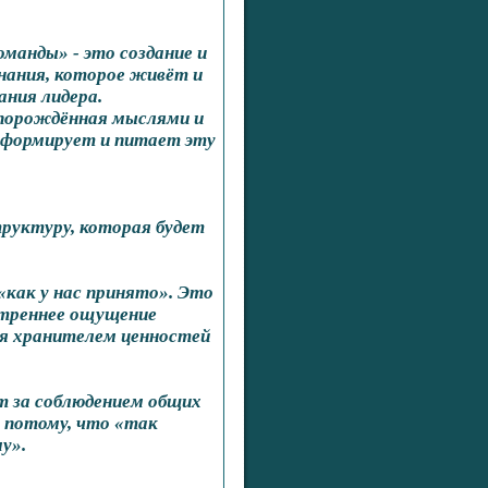
оманды» - это создание и
знания, которое живёт и
ания лидера.
, порождённая мыслями и
 формирует и питает эту
руктуру, которая будет
«как у нас принято». Это
нутреннее ощущение
ся хранителем ценностей
ят за соблюдением общих
е потому, что «так
у».