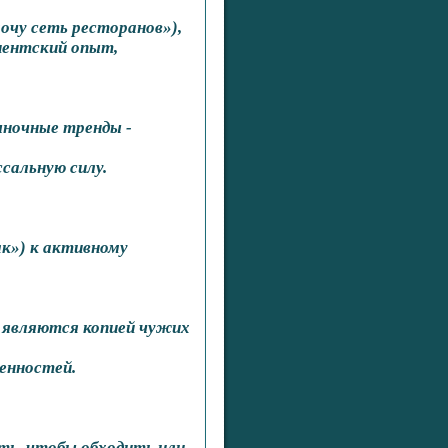
очу сеть ресторанов»),
лиентский опыт,
ыночные тренды -
ссальную силу.
ак») к активному
е являются копией чужих
енностей.
ть, чтобы обходить или