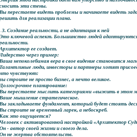
сносить эти стены.
Вы перестаете видеть проблемы и начинаете видеть зад
решить для реализации плана.
. 3. Создание реальности, а не адаптация к ней
Это ключевой аспект. Большинство людей адаптируютс
реальности.
Архитектор ее создает.
Лидерство через пример:
Ваша непоколебимая вера в свое видение становится магн
Талантливые люди, инвесторы и партнеры хотят присое
что чувствуют:
вы строите не просто бизнес, а нечто великое.
Долгосрочное планирование:
Вы перестаете мыслить категориями «выжить в этом м
Ваше мышление стратегическое.
Вы закладываете фундамент, который будет стоять де
Вы строите не временный ларек, а небоскреб.
Как это ощущается?
Человек с активированной настройкой «Архитектор Судь
Он - автор своей жизни и своего дела.
Он не жертва обстоятельств.