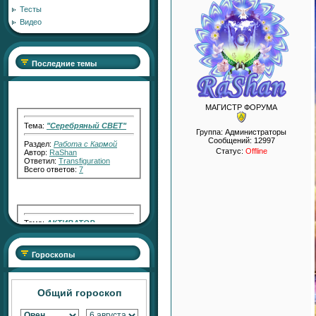
Тесты
Видео
Последние темы
МАГИСТР ФОРУМА
Тема:
"Серебряный СВЕТ"
Раздел:
Работа с Кармой
Группа: Администраторы
Автор:
RaShan
Сообщений:
12997
Ответил:
Transfiguration
Статус:
Offline
Всего ответов:
7
Тема:
АКТИВАТОР
ПЛОДОРОДНЫХ ПРОДАЖ
Раздел:
Изобилие,
Процветание, Исполнение
Желаний
Гороскопы
Автор:
RaShan
Ответил:
RaShan
Всего ответов:
3
Общий гороскоп