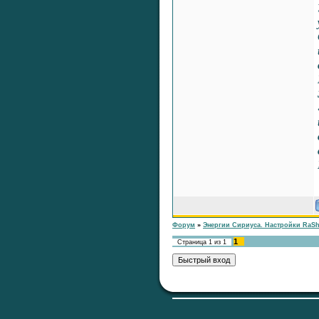
Форум
»
Энергии Сириуса. Настройки RaS
1
Страница
1
из
1