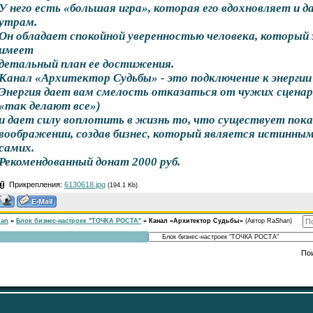
У него есть «большая игра», которая его вдохновляет и 
утрам.
Он обладает спокойной уверенностью человека, который 
имеет
детальный план ее достижения.
Канал «Архитектор Судьбы» - это подключение к энергии
Энергия дает вам смелость отказаться от чужих сценар
«так делают все»)
и дает силу воплотить в жизнь то, что существует пока
воображении, создав бизнес, который является истинны
самих.
Рекомендованный донат 2000 руб.
Прикрепления:
6130618.jpg
(194.1 Kb)
han
»
Блок бизнес-настроек "ТОЧКА РОСТА"
»
Канал «Архитектор Судьбы»
(Автор RaShan)
По