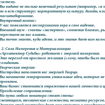
систему.
Вы видите не только конечный результат (например, «я х
но и всю структуру: корпоративную культуру, дизайн, к
масштабирование.
Внутренний компас:
У вас появляется несокрушимая вера в свое видение.
Внешний шум - советы «экспертов», сомнения близких, р
перестает на вас влиять.
Вы точно знаете, куда идете, и это знание дает вам коло
. 2. Сила Намерения и Материализации
«Архитектор Судьбы» работает с энергией намерения.
Это переход от простого желания («хочу, чтобы было т
созиданию.
Творческая энергия:
Настройка наполняет вас энергией Творца.
Вы начинаете генерировать уникальные идеи, которые н
проектов.
Ваш бизнес становится отражением вашей личности и ц
Преодоление сопротивления:
На пути любого новатора стоят стены:
скептицизм, технические сложности, нехватка ресурсов.
Энергия этой настройки дает вам упорство и находчивос