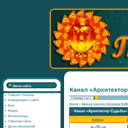
Меню сайта
Канал «Архитекто
Главная страница
1
Страница
1
из
1
Информация о сайте
Форум
»
Энергии Сириуса. Настройки RaS
Блог
Канал «Архитектор Судьбы»
Форум
Фотоальбомы
RaShan
Обратная связь
Доска объявлений