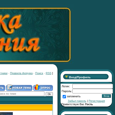
тники
·
Правила форума
·
Поиск
·
RSS
]
Вход/Профиль
Логин:
Пароль:
запомнить
Забыл пароль
|
Регистрация
Приветствую Вас
Гость