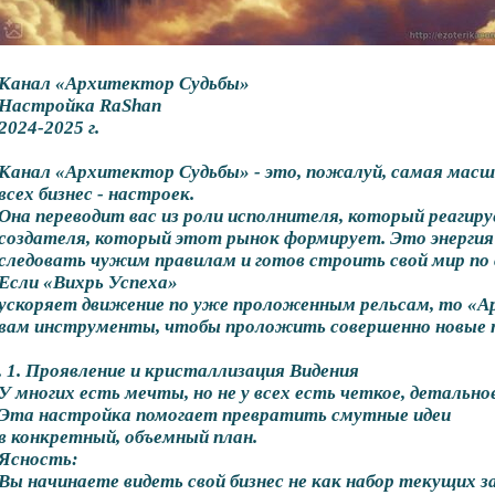
Канал «Архитектор Судьбы»
Настройка RaShan
2024-2025 г.
Канал «Архитектор Судьбы» - это, пожалуй, самая масш
всех бизнес - настроек.
Она переводит вас из роли исполнителя, который реагиру
создателя, который этот рынок формирует. Это энергия
следовать чужим правилам и готов строить свой мир п
Если «Вихрь Успеха»
ускоряет движение по уже проложенным рельсам, то «А
вам инструменты, чтобы проложить совершенно новые 
. 1. Проявление и кристаллизация Видения
У многих есть мечты, но не у всех есть четкое, детальное
Эта настройка помогает превратить смутные идеи
в конкретный, объемный план.
Ясность:
Вы начинаете видеть свой бизнес не как набор текущих з