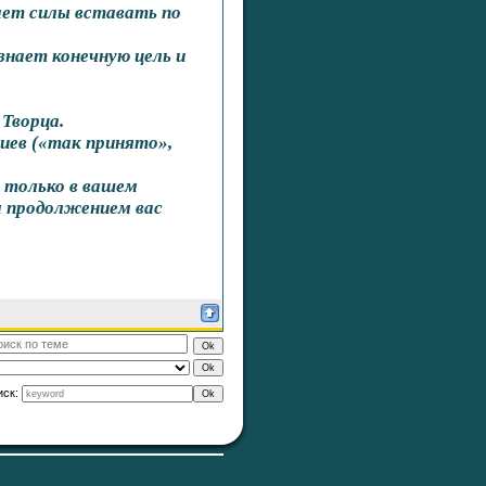
дает силы вставать по
знает конечную цель и
 Творца.
иев («так принято»,
 только в вашем
м продолжением вас
иск: