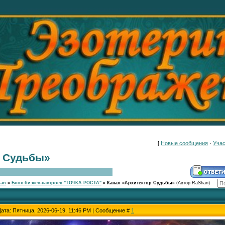
[
Новые сообщения
·
Учас
р Судьбы»
han
»
Блок бизнес-настроек "ТОЧКА РОСТА"
»
Канал «Архитектор Судьбы»
(Автор RaShan)
Дата: Пятница, 2026-06-19, 11:46 PM | Сообщение #
1