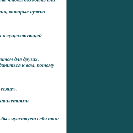
ачи, которые нужно
я к существующей
итом для других.
диниться к вам, потому
есяце».
сятилетиями.
бы» чувствует себя так: