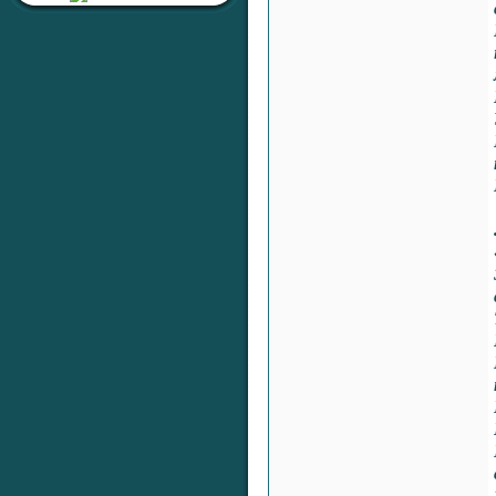
Тема:
«Серебряная печать
жизненной
устойчивости»
Раздел:
Целительные
Настройки
Автор:
RaShan
Ответил:
RaShan
Всего ответов:
0
Тема:
«Серебряный Щит
Здоровья и Времени»
Раздел:
Целительные
Настройки
Автор:
RaShan
Ответил:
RaShan
Всего ответов:
0
Тема:
«Серебряный Ключ,
Открывающий Все Двери»
Раздел:
Финансы,
Исполнение Желаний,
Благополучие и Процветание
Автор:
RaShan
Ответил:
RaShan
Всего ответов:
0