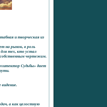
табная и творческая из
ет на рынок, в роль
 для тех, кто устал
о собственным чертежам.
рхитектор Судьбы» дает
пути.
 видение.
адач, а как целостную