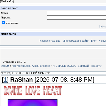
[
Мой сайт
]
Вход на сайт
Логин:
Пароль:
запомнить
Забыл
Меню сайта
Главная страница
Информация о сайте
Блог
Фору
Страница
1
из
1
1
Форум
»
Настройки Хари Андри Винарсо
»
💛СЕРДЦЕ БОЖЕСТВЕННОЙ ЛЮБВИ💛
💛СЕРДЦЕ БОЖЕСТВЕННОЙ ЛЮБВИ💛
[
1
]
RaShan
[2026-07-08, 8:48 PM]