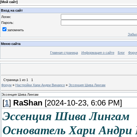
[
Мой сайт
]
Вход на сайт
Логин:
Пароль:
запомнить
Забыл
Меню сайта
Главная страница
Информация о сайте
Блог
Фору
Страница
1
из
1
1
Форум
»
Настройки Хари Андри Винарсо
»
Эссенция Шива Лингам
Эссенция Шива Лингам
[
1
]
RaShan
[2024-10-23, 6:06 PM]
Эссенция Шива Лингам
Основатель Хари Андри 