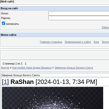
[
Мой сайт
]
Вход на сайт
Логин:
Пароль:
запомнить
Забыл
Меню сайта
Главная страница
Информация о сайте
Блог
Фору
Страница
1
из
1
1
Форум
»
Настройки Хари Андри Винарсо
»
Эфирное Кольцо Белого Света
Эфирное Кольцо Белого Света
[
1
]
RaShan
[2024-01-13, 7:34 PM]