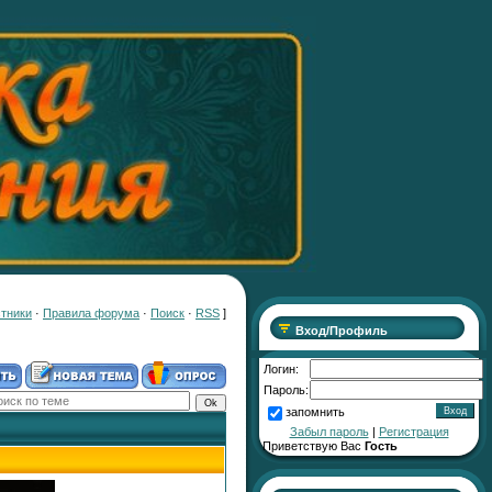
тники
·
Правила форума
·
Поиск
·
RSS
]
Вход/Профиль
Логин:
Пароль:
запомнить
Забыл пароль
|
Регистрация
Приветствую Вас
Гость