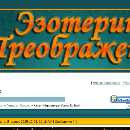
[
Новые сообщения
·
Учас
»
han
»
Порталы, Каналы
»
Канал «Чаровница»
(Автор RaShan)
Дата: Вторник, 2025-12-23, 10:18 AM | Сообщение #
1