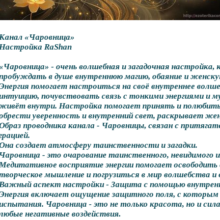
Канал «Чаровница»
Настройка RaShan
«Чаровница» - очень волшебная и загадочная настройка
пробуждать в душе внутреннюю магию, обаяние и женску
Энергия помогает настроиться на своё внутреннее волше
интуицию, почувствовать связь с тонкими энергиями и 
живёт внутри. Настройка помогает принять и полюбить
обрести уверенность и внутренний свет, раскрывает жен
Образ проводника канала - Чаровницы, связан с притягат
грацией.
Она создает атмосферу таинственности и загадки.
Чаровница - это очарование таинственного, невидимого и 
Медитативное восприятие энергии помогает освободить 
творческое мышление и погрузиться в мир волшебства и 
Важный аспект настройки - Защита с помощью внутренн
Энергия включает ощущение защитного поля, с которы
испытания. Чаровница - это не только красота, но и сил
любые негативные воздействия.