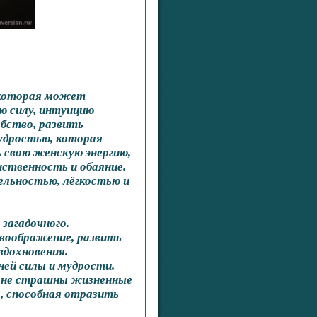
, которая может
ю силу, интуицию
бство, развить
мудростью, которая
 свою женскую энергию,
ственность и обаяние.
ельностью, лёгкостью и
загадочного.
воображение, развить
вдохновения.
ей силы и мудрости.
м не страшны жизненные
а, способная отразить