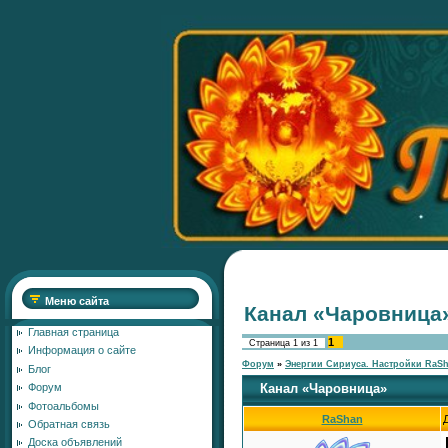
Меню сайта
Канал «Чаровница
Главная страница
1
Страница
1
из
1
Информация о сайте
Форум
»
Энергии Сириуса. Настройки RaS
Блог
Канал «Чаровница»
Форум
Фотоальбомы
RaShan
Обратная связь
Доска объявлений