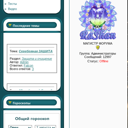
Тесты
Видео
Последние темы
МАГИСТР ФОРУМА
Тема:
Серебряная ЗАЩИТА
Группа: Администраторы
Раздел:
Защита и очищение
Сообщений:
12997
Автор:
Admin
Ответил:
Falcon
Статус:
Offline
Всего ответов:
3
Тема:
"Серебряный Голос"
Раздел:
Работа с Кармой
Автор:
RaShan
Ответил:
Transfiguration
Гороскопы
Всего ответов:
2
Общий гороскоп
Тема:
"Серебряный СВЕТ"