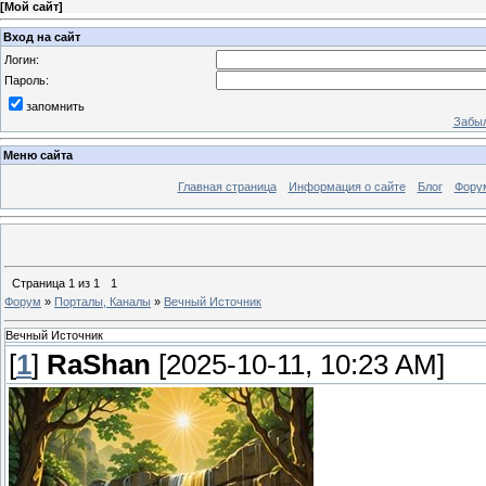
[
Мой сайт
]
Вход на сайт
Логин:
Пароль:
запомнить
Забыл
Меню сайта
Главная страница
Информация о сайте
Блог
Фору
Страница
1
из
1
1
Форум
»
Порталы, Каналы
»
Вечный Источник
Вечный Источник
[
1
]
RaShan
[2025-10-11, 10:23 AM]