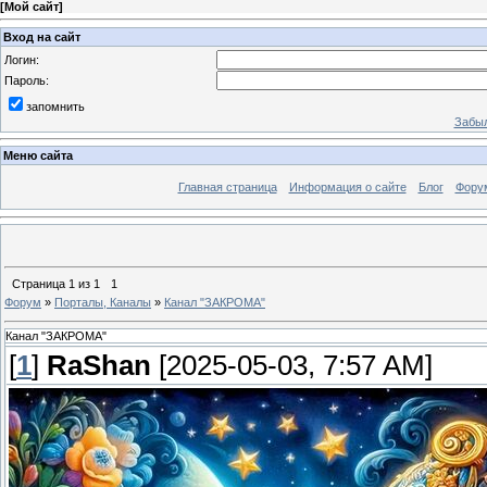
[
Мой сайт
]
Вход на сайт
Логин:
Пароль:
запомнить
Забыл
Меню сайта
Главная страница
Информация о сайте
Блог
Фору
Страница
1
из
1
1
Форум
»
Порталы, Каналы
»
Канал "ЗАКРОМА"
Канал "ЗАКРОМА"
[
1
]
RaShan
[2025-05-03, 7:57 AM]