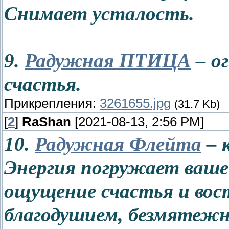
Снимает усталость.
9.
Радужная ПТИЦА
– ог
счастья.
Прикрепления:
3261655.jpg
(31.7 Kb)
[
2
]
RaShan
[2021-08-13, 2:56 PM]
10.
Радужная Флейта
– 
Энергия погружает ваше
ощущение счастья и вос
благодушием, безмятеж