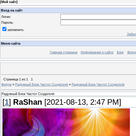
[
Мой сайт
]
Вход на сайт
Логин:
Пароль:
запомнить
Забыл
Меню сайта
Главная страница
Информация о сайте
Блог
Фору
Страница
1
из
1
1
Форум
»
Радужный Блок Частот Создателя
»
Радужный Блок Частот Создателя
Радужный Блок Частот Создателя
[
1
]
RaShan
[2021-08-13, 2:47 PM]