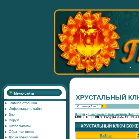
Меню сайта
ХРУСТАЛЬНЫЙ КЛ
Главная страница
1
Страница
1
из
1
Информация о сайте
Блог
Форум
»
Высокочастотные энергии Нового
БОЖЕСТВЕННОГО ПОРЯДКА
(Габи СОЛИНА Г
Форум
ХРУСТАЛЬНЫЙ КЛЮЧ БОЖЕ
Фотоальбомы
Обратная связь
RaShan
Доска объявлений