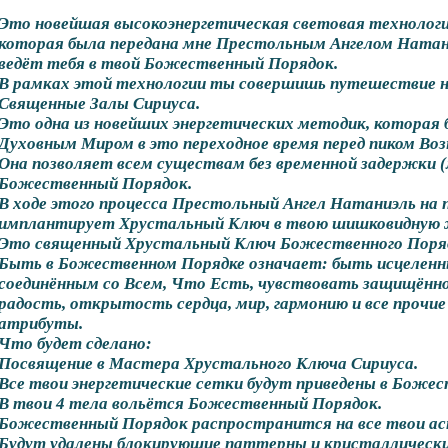
Это новейшая высокоэнергетическая световая технологи
которая была передана мне Престольным Ангелом Натани
ведёт тебя в твой Божественный Порядок.
В рамках этой технологии ты совершишь путешествие на
Священные Залы Сириуса.
Это одна из новейших энергетических методик, которая
Духовным Миром в это переходное время перед пиком Воз
Она позволяет всем существам без временной задержки (
Божественный Порядок.
В ходе этого процесса Престольный Ангел Натаниэль на 
имплантирует Хрустальный Ключ в твою шишковидную 
Это священный Хрустальный Ключ Божественного Поря
Быть в Божественном Порядке означает: быть исцеленн
соединённым со Всем, Что Есть, чувствовать защищённос
радость, открытость сердца, мир, гармонию и все проч
атрибуты.
Что будет сделано:
Посвящение в Мастера Хрустального Ключа Сириуса.
Все твои энергетические сетки будут приведены в Боже
В твои 4 тела вольётся Божественный Порядок.
Божественный Порядок распространится на все твои а
Будут удалены блокирующие паттерны и кристаллическ