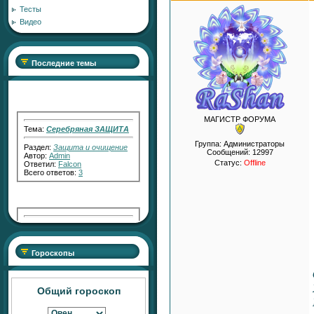
Тесты
Видео
Последние темы
Тема:
Серебряная ЗАЩИТА
МАГИСТР ФОРУМА
Раздел:
Защита и очищение
Группа: Администраторы
Автор:
Admin
Сообщений:
12997
Ответил:
Falcon
Всего ответов:
3
Статус:
Offline
Тема:
"Серебряный Голос"
Раздел:
Работа с Кармой
Автор:
RaShan
Ответил:
Transfiguration
Гороскопы
Всего ответов:
2
Общий гороскоп
Тема:
"Серебряный СВЕТ"