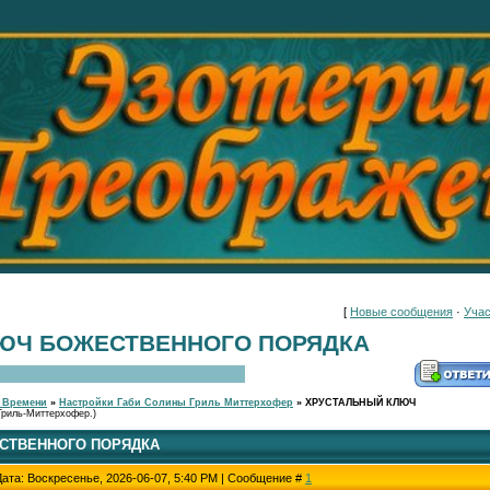
[
Новые сообщения
·
Учас
ЮЧ БОЖЕСТВЕННОГО ПОРЯДКА
 Времени
»
Настройки Габи Солины Гриль Миттерхофер
»
ХРУСТАЛЬНЫЙ КЛЮЧ
риль-Миттерхофер.)
СТВЕННОГО ПОРЯДКА
Дата: Воскресенье, 2026-06-07, 5:40 PM | Сообщение #
1