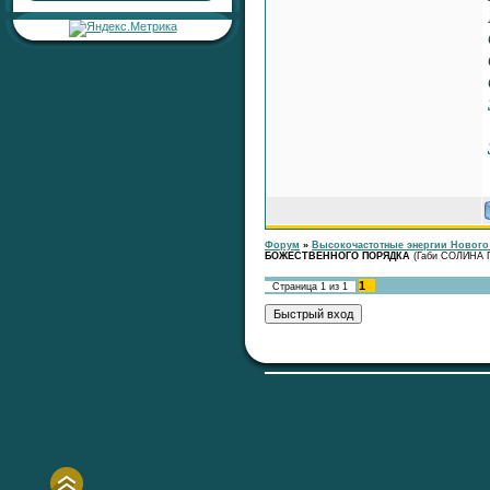
сердцу»
Раздел:
Любовь, Семейные
Отношения, Сексуальность
Автор:
RaShan
Ответил:
RaShan
Всего ответов:
0
Тема:
«Серебряная печать
жизненной
устойчивости»
Раздел:
Целительные
Настройки
Форум
»
Высокочастотные энергии Нового
Автор:
RaShan
БОЖЕСТВЕННОГО ПОРЯДКА
(Габи СОЛИНА Г
Ответил:
RaShan
Всего ответов:
0
1
Страница
1
из
1
Тема:
«Серебряный Щит
Здоровья и Времени»
Раздел:
Целительные
Настройки
Автор:
RaShan
Ответил:
RaShan
Всего ответов:
0