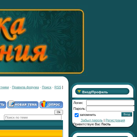
тники
·
Правила форума
·
Поиск
·
RSS
]
Вход/Профиль
Логин:
Пароль:
запомнить
Забыл пароль
|
Регистрация
Приветствую Вас
Гость