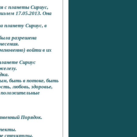
я с планеты Сириус,
элем 17.05.2013. Она
 планету Сириус, в
 была разрешена
несения.
мгновенно) войти в их
планете Сириус
железу.
дка.
ым, быть в потоке, быть
ть, любовь, здоровье,
ие положительные
ственный Порядок.
спекты.
ие структуры.