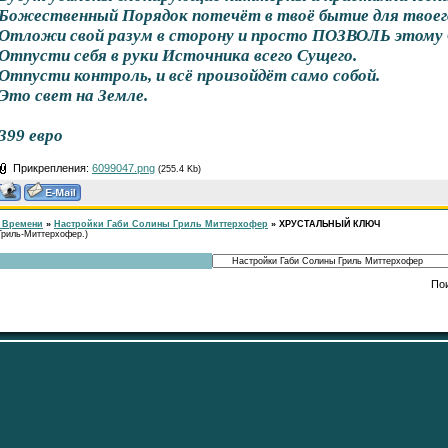
Божественный Порядок потечёт в твоё бытие для твоего
Отложи свой разум в сторону и просто ПОЗВОЛЬ этом
Отпусти себя в руки Источника всего Сущего.
Отпусти контроль, и всё произойдёт само собой.
Это свет на Земле.
399 евро
Прикрепления:
6099047.png
(255.4 Kb)
 Времени
»
Настройки Габи Солины Гриль Миттерхофер
»
ХРУСТАЛЬНЫЙ КЛЮЧ
риль-Миттерхофер.)
По