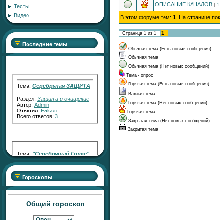
ОПИСАНИЕ КАНАЛОВ
[
1
Тесты
Видео
В этом форуме тем:
1
. На странице по
1
Страница
1
из
1
Последние темы
Обычная тема (Есть новые сообщения)
Обычная тема
Обычная тема (Нет новых сообщений)
Тема - опрос
Тема:
Серебряная ЗАЩИТА
Горячая тема (Есть новые сообщения)
Раздел:
Защита и очищение
Важная тема
Автор:
Admin
Горячая тема (Нет новых сообщений)
Ответил:
Falcon
Всего ответов:
3
Горячая тема
Закрытая тема (Нет новых сообщений)
Закрытая тема
Тема:
"Серебряный Голос"
Раздел:
Работа с Кармой
Автор:
RaShan
Ответил:
Transfiguration
Гороскопы
Всего ответов:
2
Общий гороскоп
Тема:
"Серебряный СВЕТ"