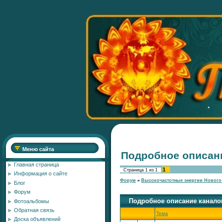
Меню сайта
Подробное описан
Главная страница
1
Страница
1
из
1
Информация о сайте
Форум
»
Высокочастотные энергии Нового
Блог
Форум
Подробное описание канало
Фотоальбомы
Обратная связь
Тема
Доска объявлений