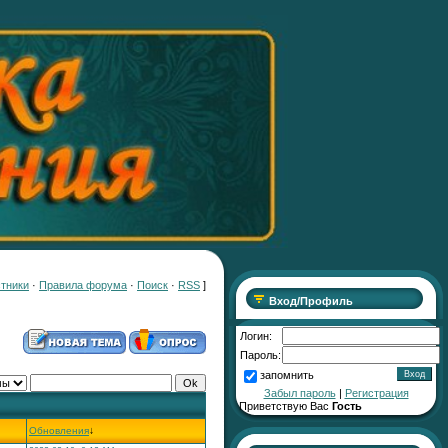
тники
·
Правила форума
·
Поиск
·
RSS
]
Вход/Профиль
Логин:
Пароль:
запомнить
Забыл пароль
|
Регистрация
Приветствую Вас
Гость
Обновления
↓