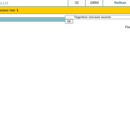
52
10654
RaShan
2
3
4
]
казано тем:
1
.
По