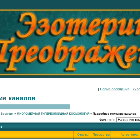
[
Новые сообщения
·
Учас
ие каналов
 Времени
»
МНОГОМЕРНАЯ ГИПЕРБОЛОИДНАЯ КОСМОЛОГИЯ
»
Подробное описание каналов
Фильтр по:
в
Ответы
Просмотры
Автор темы