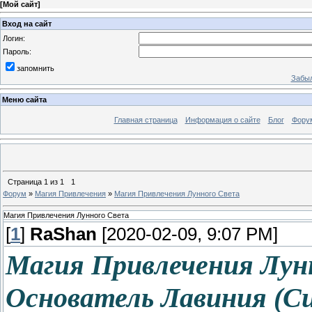
[
Мой сайт
]
Вход на сайт
Логин:
Пароль:
запомнить
Забыл
Меню сайта
Главная страница
Информация о сайте
Блог
Фору
Страница
1
из
1
1
Форум
»
Магия Привлечения
»
Магия Привлечения Лунного Света
Магия Привлечения Лунного Света
[
1
]
RaShan
[2020-02-09, 9:07 PM]
Магия Привлечения Лун
Основатель Лавиния (С