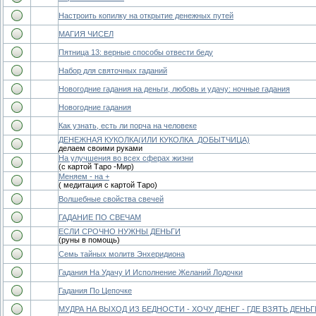
Настроить копилку на открытие денежных путей
МАГИЯ ЧИСЕЛ
Пятница 13: верные способы отвести беду
Набор для святочных гаданий
Новогодние гадания на деньги, любовь и удачу: ночные гадания
Новогодние гадания
Как узнать, есть ли порча на человеке
ДЕНЕЖНАЯ КУКОЛКА(ИЛИ КУКОЛКА_ДОБЫТЧИЦА)
делаем своими руками
На улучшения во всех сферах жизни
(с картой Таро -Мир)
Меняем - на +
( медитация с картой Таро)
Волшебные свойства свечей
ГАДАНИЕ ПО СВЕЧАМ
ЕСЛИ СРОЧНО НУЖНЫ ДЕНЬГИ
(руны в помощь)
Семь тайных молитв Энхеридиона
Гадания На Удачу И Исполнение Желаний Лодочки
Гадания По Цепочке
МУДРА НА ВЫХОД ИЗ БЕДНОСТИ - ХОЧУ ДЕНЕГ - ГДЕ ВЗЯТЬ ДЕНЬГ