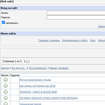
[
Мой сайт
]
Вход на сайт
Логин:
Пароль:
запомнить
Забыл
Меню сайта
Главная страница
Информация о сайте
Блог
Фору
Страница
1
из
2
1
2
»
Форум
»
На досуге...
»
Это интересно.
»
Магия. Гадания.
Магия. Гадания.
Ритуал изменения судьбы
Как гадать на Рождество 2019
ЗЕРКАЛО, ОКНО В ИНОЙ МИР
ПОЧЕМУ НЕЛЬЗЯ СПАТЬ НАПРОТИВ ЗЕРКАЛА
Зеркальная магия