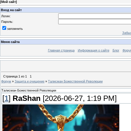
[
Мой сайт
]
Вход на сайт
Логин:
Пароль:
запомнить
Забыл
Меню сайта
Главная страница
Информация о сайте
Блог
Фору
Страница
1
из
1
1
Форум
»
Защита и очищение
»
Талисман Божественной Революции
Талисман Божественной Революции
[
1
]
RaShan
[2026-06-27, 1:19 PM]