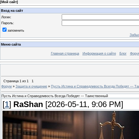
[
Мой сайт
]
Вход на сайт
Логин:
Пароль:
запомнить
Забыл
Меню сайта
Главная страница
Информация о сайте
Блог
Фору
Страница
1
из
1
1
Форум
»
Защита и очищение
»
Пусть Истина и Справедливость Всегда Победят — Т
Пусть Истина и Справедливость Всегда Победят — Таинственный
[
1
]
RaShan
[2026-05-11, 9:06 PM]