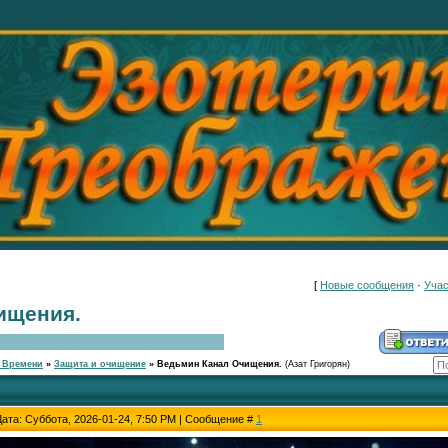
[
Новые сообщения
·
Учас
ищения.
 Времени
»
Защита и очищение
»
Ведьмин Канал Очищения.
(Азат Григорян)
Дата: Суббота, 2026-01-24, 7:50 PM | Сообщение #
1