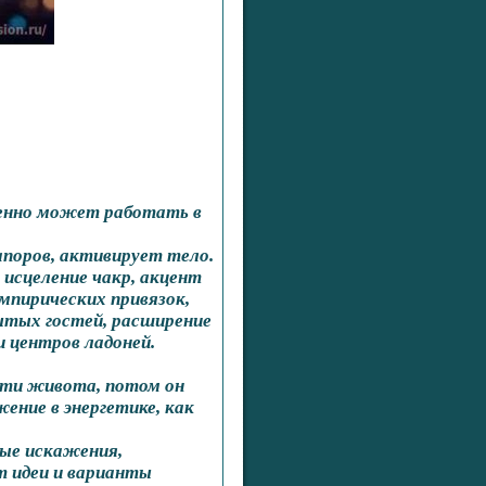
менно может работать в
апоров, активирует тело.
 исцеление чакр, акцент
мпирических привязок,
ытых гостей, расширение
 центров ладоней.
сти живота, потом он
ние в энергетике, как
ные искажения,
т идеи и варианты