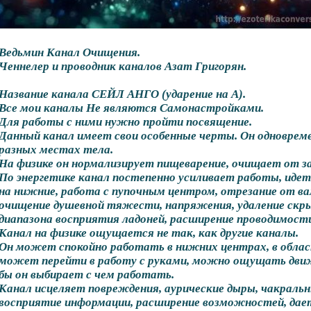
Ведьмин Канал Очищения.
Ченнелер и проводник каналов Азат Григорян.
Название канала СЕЙЛ АНГО (ударение на А).
Все мои каналы Не являются Самонастройками.
Для работы с ними нужно пройти посвящение.
Данный канал имеет свои особенные черты. Он одновре
разных местах тела.
На физике он нормализирует пищеварение, очищает от з
По энергетике канал постепенно усиливает работы, идет
на нижние, работа с пупочным центром, отрезание от ва
очищение душевной тяжести, напряжения, удаление скр
диапазона восприятия ладоней, расширение проводимости
Канал на физике ощущается не так, как другие каналы.
Он может спокойно работать в нижних центрах, в обла
может перейти в работу с руками, можно ощущать движе
бы он выбирает с чем работать.
Канал исцеляет повреждения, аурические дыры, чакраль
восприятие информации, расширение возможностей, дае