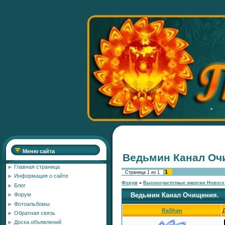
Меню сайта
Ведьмин Канал Оч
Главная страница
1
Страница
1
из
1
Информация о сайте
Форум
»
Высокочастотные энергии Нового
Блог
Ведьмин Канал Очищения.
Форум
Фотоальбомы
RaShan
Обратная связь
Доска объявлений