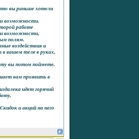
 что вы раньше хотели
ои возможности.
 второй работе
 и возможности,
ным полям.
вные воздействия и
 в вашем теле в руках,
оту вы потом поймете.
шает вам проявить в
издалека идет горячий
боту.
кидок и акций на него