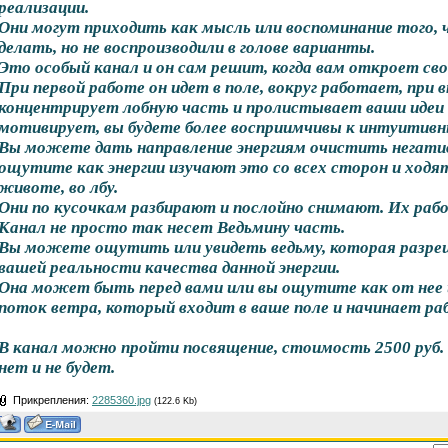
реализации.
Они могут приходить как мысль или воспоминание того,
делать, но не воспроизводили в голове варианты.
Это особый канал и он сам решит, когда вам откроет св
При первой работе он идет в поле, вокруг работает, при
концентрирует лобную часть и пролистывает ваши идеи
мотивирует, вы будете более восприимчивы к интуитив
Вы можете дать направление энергиям очистить негати
ощутите как энергии изучают это со всех сторон и ходят
животе, во лбу.
Они по кусочкам разбирают и послойно снимают. Их раб
Канал не просто так несет Ведьмину часть.
Вы можете ощутить или увидеть ведьму, которая разре
вашей реальности качества данной энергии.
Она может быть перед вами или вы ощутите как от нее 
поток ветра, который входит в ваше поле и начинает ра
В канал можно пройти посвящение, стоимость 2500 руб. С
нет и не будет.
Прикрепления:
2285360.jpg
(122.6 Kb)