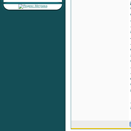
сердцу»
Раздел:
Любовь, Семейные
Отношения, Сексуальность
Автор:
RaShan
Ответил:
RaShan
Всего ответов:
0
Тема:
«Серебряная печать
жизненной
устойчивости»
Раздел:
Целительные
Настройки
Автор:
RaShan
Ответил:
RaShan
Всего ответов:
0
Тема:
«Серебряный Щит
Здоровья и Времени»
Раздел:
Целительные
Настройки
Автор:
RaShan
Ответил:
RaShan
Всего ответов:
0