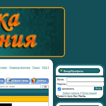
тники
·
Правила форума
·
Поиск
·
RSS
]
Вход/Профиль
Логин:
Пароль:
запомнить
Забыл пароль
|
Регистрация
Приветствую Вас
Гость