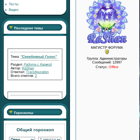
Тесты
Видео
Последние темы
МАГИСТР ФОРУМА
Тема:
"Серебряный Голос"
Группа: Администраторы
Раздел:
Работа с Кармой
Сообщений:
12997
Автор:
RaShan
Ответил:
Transfiguration
Статус:
Offline
Всего ответов:
2
Тема:
"Серебряный СВЕТ"
Раздел:
Работа с Кармой
Автор:
RaShan
Ответил:
Transfiguration
Гороскопы
Всего ответов:
7
Общий гороскоп
Тема:
АКТИВАТОР