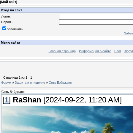
[
Мой сайт
]
Вход на сайт
Логин:
Пароль:
запомнить
Забыл
Меню сайта
Главная страница
Информация о сайте
Блог
Фору
Страница
1
из
1
1
Форум
»
Защита и очищение
»
Сеть Бэйджанс
Сеть Бэйджанс
[
1
]
RaShan
[2024-09-22, 11:20 AM]