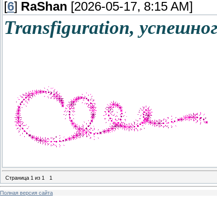
[
6
]
RaShan
[2026-05-17, 8:15 AM]
Transfiguration, успешн
Страница
1
из
1
1
Полная версия сайта