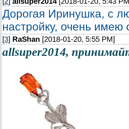
[
2
]
allsuper2014
[2018-01-20, 5:43 PM
Дорогая Иринушка, с л
настройку, очень имею 
[
3
]
RaShan
[2018-01-20, 5:55 PM]
allsuper2014, принимайт