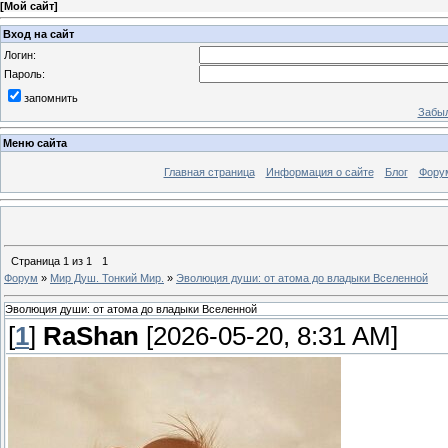
[
Мой сайт
]
Вход на сайт
Логин:
Пароль:
запомнить
Забыл
Меню сайта
Главная страница
Информация о сайте
Блог
Фору
Страница
1
из
1
1
Форум
»
Мир Душ. Тонкий Мир.
»
Эволюция души: от атома до владыки Вселенной
Эволюция души: от атома до владыки Вселенной
[
1
]
RaShan
[2026-05-20, 8:31 AM]