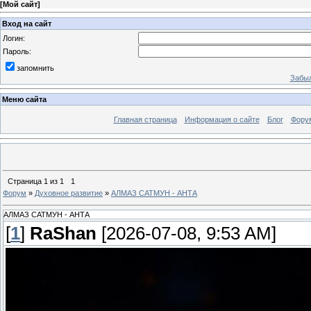
[
Мой сайт
]
Вход на сайт
Логин:
Пароль:
запомнить
Забыл
Меню сайта
Главная страница
Информация о сайте
Блог
Фору
Страница
1
из
1
1
Форум
»
Духовное развитие
»
АЛМАЗ САТМУН - АНТА
АЛМАЗ САТМУН - АНТА
[
1
]
RaShan
[2026-07-08, 9:53 AM]