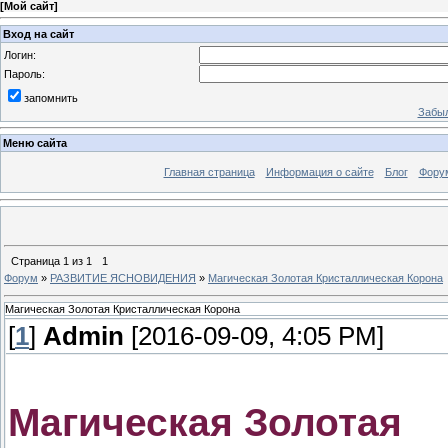
[
Мой сайт
]
Вход на сайт
Логин:
Пароль:
запомнить
Забыл
Меню сайта
Главная страница
Информация о сайте
Блог
Фору
Страница
1
из
1
1
Форум
»
РАЗВИТИЕ ЯСНОВИДЕНИЯ
»
Магическая Золотая Кристаллическая Корона
Магическая Золотая Кристаллическая Корона
[
1
]
Admin
[2016-09-09, 4:05 PM]
Магическая Золотая