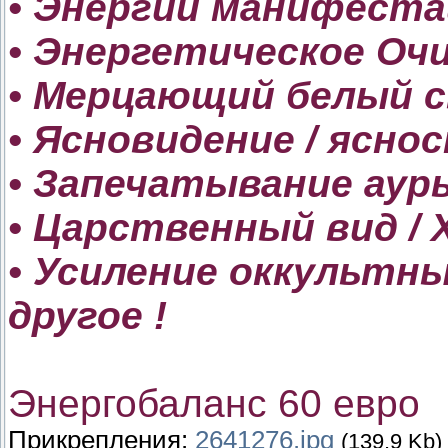
• Энергии манифест
• Энергетическое Оч
• Мерцающий белый 
• Ясновидение / ясно
• Запечатывание аур
• Царственный вид / 
• Усиление оккультн
другое !
Энергобаланс 60 евро
Прикрепления:
2641276.jpg
(139.9 Kb)