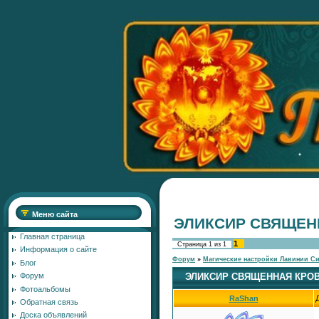
Меню сайта
ЭЛИКСИР СВЯЩЕН
Главная страница
1
Страница
1
из
1
Информация о сайте
Форум
»
Магические настройки Лавинии С
Блог
ЭЛИКСИР СВЯЩЕННАЯ КРО
Форум
Фотоальбомы
RaShan
Обратная связь
Доска объявлений