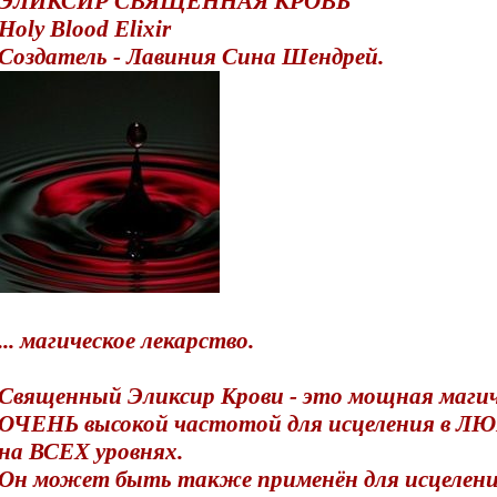
ЭЛИКСИР СВЯЩЕННАЯ КРОВЬ
Holy Blood Elixir
Создатель - Лавиния Сина Шендрей.
... магическое лекарство.
Священный Эликсир Крови - это мощная магиче
ОЧЕНЬ высокой частотой для исцеления в Л
на ВСЕХ уровнях.
Он может быть также применён для исцелен