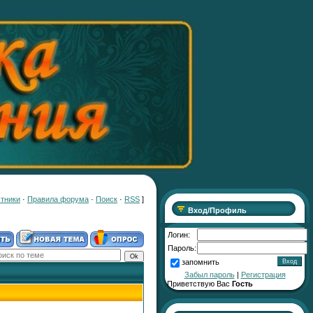
тники
·
Правила форума
·
Поиск
·
RSS
]
Вход/Профиль
Логин:
Пароль:
запомнить
Забыл пароль
|
Регистрация
Приветствую Вас
Гость