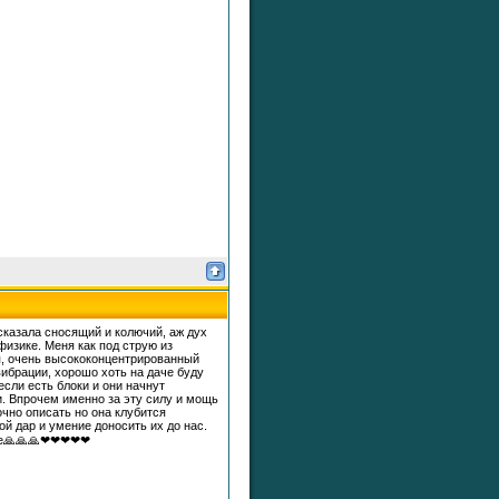
сказала сносящий и колючий, аж дух
изике. Меня как под струю из
ая, очень высококонцентрированный
вибрации, хорошо хоть на даче буду
если есть блоки и они начнут
. Впрочем именно за эту силу и мощь
очно описать но она клубится
ой дар и умение доносить их до нас.
оте🙏🙏🙏❤❤❤❤❤