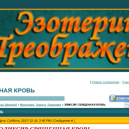
[
Новые сообщения
·
Учас
НАЯ КРОВЬ
ины Шендрей
»
Исцеление, Защита, Очищение
»
ЭЛИКСИР СВЯЩЕННАЯ КРОВЬ
ВЬ
Дата: Суббота, 2017-12-16, 2:46 PM | Сообщение #
1