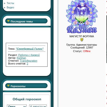
Тесты
Видео
Последние темы
МАГИСТР ФОРУМА
Группа: Администраторы
Тема:
"Серебряный Голос"
Сообщений:
12997
Статус:
Offline
Раздел:
Работа с Кармой
Автор:
RaShan
Ответил:
Transfiguration
Всего ответов:
2
Тема:
"Серебряный СВЕТ"
Раздел:
Работа с Кармой
Гороскопы
Автор:
RaShan
Ответил:
Transfiguration
Всего ответов:
7
Общий гороскоп