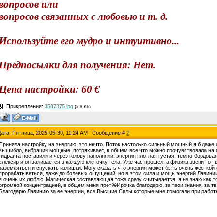
вопросов или
вопросов связанных с любовью и т. д.
Используйте его мудро и интуитивно...
Предпосылки для получения: Нет.
Цена настройки: 60 €
Прикрепления:
3587375.jpg
(5.8 Kb)
Дата: Пятница, 2025-05-30, 11:24 AM | Сообщение #
2
Приняла настройку на энергию, это нечто. Поток настолько сильный мощный я б даже 
вышибло, вибрации мощные, потряхивает, в общем все что можно прочувствовала на ф
гидранта поставили и через голову наполняли, энергия плотная густая, темно-бордов
элексир и он заливается в каждую клеточку тела. Уже час прошел, а физика звенит от 
заземляться и спускать излишки. Могу сказать что энергия может быть очень жёсткой 
прорабатываться, даже до болевых ощущений, но в этом сила и мощь энергий Лавинии
я очень их люблю. Магическая составляющая тоже сразу считывается, я не знаю как т
огромной концентрацией, в общем меня прет😆Ирочка благодарю, за твои знания, за тв
Благодарю Лавинию за ее энергии, все Высшие Силы которые мне помогали при раб