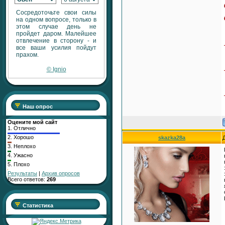
Тема:
АКТИВАТОР
Сосредоточьте свои силы
ПЛОДОРОДНЫХ ПРОДАЖ
на одном вопросе, только в
этом случае день не
Раздел:
Изобилие,
пройдет даром. Малейшее
Процветание, Исполнение
Желаний
отвлечение в сторону - и
Автор:
RaShan
все ваши усилия пойдут
Ответил:
RaShan
прахом.
Всего ответов:
3
© Ignio
Тема:
ЗАБОТА О МАТКЕ
Наш опрос
Раздел:
Заботливые энергии
Автор:
Admin
Ответил:
RaShan
Оцените мой сайт
Всего ответов:
15
1.
Отлично
2.
Хорошо
skazka28a
3.
Неплохо
4.
Ужасно
5.
Плохо
Тема:
Серебряная ЗАЩИТА
Результаты
|
Архив опросов
Раздел:
Защита и очищение
Всего ответов:
269
Автор:
Admin
Ответил:
RaShan
Всего ответов:
2
Статистика