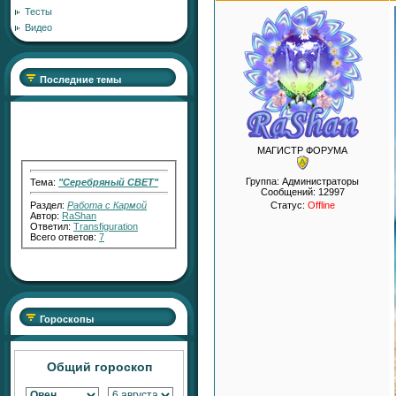
Тесты
Видео
Последние темы
МАГИСТР ФОРУМА
Тема:
"Серебряный СВЕТ"
Группа: Администраторы
Сообщений:
12997
Раздел:
Работа с Кармой
Автор:
RaShan
Статус:
Offline
Ответил:
Transfiguration
Всего ответов:
7
Тема:
АКТИВАТОР
ПЛОДОРОДНЫХ ПРОДАЖ
Гороскопы
Раздел:
Изобилие,
Процветание, Исполнение
Желаний
Автор:
RaShan
Общий гороскоп
Ответил:
RaShan
Всего ответов:
3