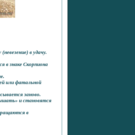
невезение) в удачу.
ся в знаке Скорпиона
е.
щей или фатальной
сывается заново.
дышать» и становятся
евращаются в