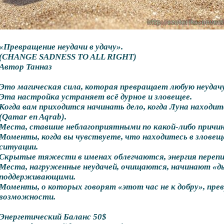
«Превращение неудачи в удачу».
(CHАNGE SADNESS TO ALL RIGHT)
Автор Танназ
Это магическая сила, которая превращает любую неудачу (
Эта настройка устраняет всё дурное и зловещее.
Когда вам приходится начинать дело, когда Луна находит
(Qamar en Aqrab).
Места, ставшие неблагоприятными по какой-либо причин
Моменты, когда вы чувствуете, что находитесь в злове
ситуации.
Скрытые тяжести в именах облегчаются, энергия перепи
Места, нагруженные неудачей, очищаются, начинают «
поддерживающими.
Моменты, о которых говорят «этот час не к добру», пр
возможности.
Энергетический Баланс 50$