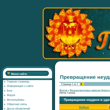
Меню сайта
Превращение неуда
Главная страница
1
Страница
1
из
1
Информация о сайте
Блог
Форум
»
Высокочастотные энергии Нового
(Автор Танназ)
Форум
Превращение неудачи в уда
Фотоальбомы
Обратная связь
RaShan
Доска объявлений