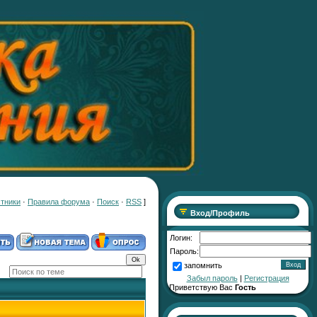
тники
·
Правила форума
·
Поиск
·
RSS
]
Вход/Профиль
Логин:
Пароль:
запомнить
Забыл пароль
|
Регистрация
Приветствую Вас
Гость