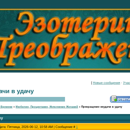
[
Новые сообщения
·
Учас
чи в удачу
 Времени
»
Изобилие, Процветание, Исполнение Желаний
»
Превращение неудачи в удачу
чу
Дата: Пятница, 2026-06-12, 10:58 AM | Сообщение #
1