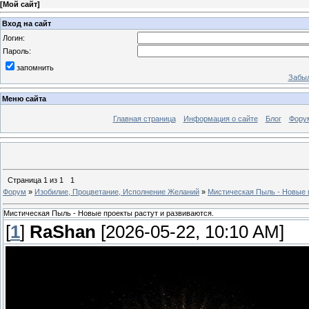
[
Мой сайт
]
Вход на сайт
Логин:
Пароль:
запомнить
Забыл
Меню сайта
Главная страница
Информация о сайте
Блог
Фору
Страница
1
из
1
1
Форум
»
Изобилие, Процветание, Исполнение Желаний
»
Мистическая Пыль - Новые п
Мистическая Пыль - Новые проекты растут и развиваются.
[
1
]
RaShan
[2026-05-22, 10:10 AM]