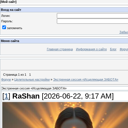
[
Мой сайт
]
Вход на сайт
Логин:
Пароль:
запомнить
Забыл
Меню сайта
Главная страница
Информация о сайте
Блог
Фору
Страница
1
из
1
1
Форум
»
Целительные настройки
»
Экстренная сессия «Исцеляющая ЗАБОТА»
Экстренная сессия «Исцеляющая ЗАБОТА»
[
1
]
RaShan
[2026-06-22, 9:17 AM]