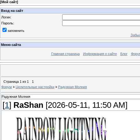
[
Мой сайт
]
Вход на сайт
Логин:
Пароль:
запомнить
Забыл
Меню сайта
Главная страница
Информация о сайте
Блог
Фору
Страница
1
из
1
1
Форум
»
Целительные настройки
»
Радужная Молния
Радужная Молния
[
1
]
RaShan
[2026-05-11, 11:50 AM]