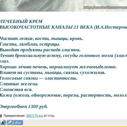
ЛЕЧЕБНЫЙ КРЕМ
ВЫСОКОЧАСТОТНЫЕ КАНАЛЫ 21 ВЕКА (И.А.Нестерова
Чистит легкие, кости, мышцы, кровь.
Глисты, лямблии, острицы.
Выводит продукты распада глистов.
Лечит бронхиальную астму, сосуды головного мозга (эла
глаз.
Хорошо лечит печень, нормализует желчевыделение.
Влияет на суставы, мышцы, связки, сухожилия.
Голосовые связки — эластичность.
Слюнные железы.
Слизистая вся.
Кожа (ожоги, обморожение, порезы, растертость, мозоль
Энергообмен 1300 руб.
Прикрепления:
9867275.jpg
(67.9 Kb)