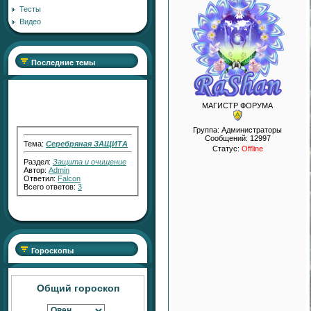
Тесты
Видео
Последние темы
МАГИСТР ФОРУМА
Группа: Администраторы
Тема:
Серебряная ЗАЩИТА
Сообщений:
12997
Статус:
Offline
Раздел:
Защита и очищение
Автор:
Admin
Ответил:
Falcon
Всего ответов:
3
Тема:
"Серебряный Голос"
Раздел:
Работа с Кармой
Гороскопы
Автор:
RaShan
Ответил:
Transfiguration
Всего ответов:
2
Общий гороскоп