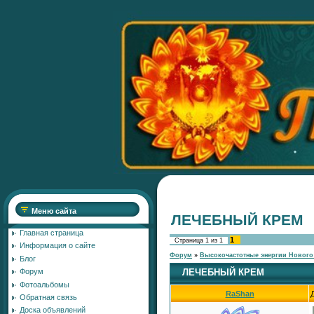
Меню сайта
ЛЕЧЕБНЫЙ КРЕМ
Главная страница
1
Страница
1
из
1
Информация о сайте
Форум
»
Высокочастотные энергии Нового
Блог
ЛЕЧЕБНЫЙ КРЕМ
Форум
Фотоальбомы
RaShan
Обратная связь
Доска объявлений