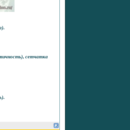
).
стичность), сетчатка
).