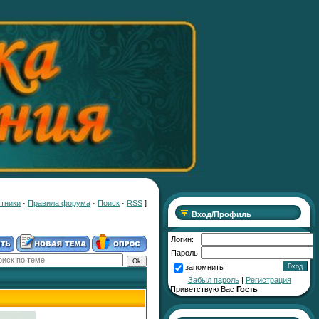
тники
·
Правила форума
·
Поиск
·
RSS
]
Вход/Профиль
Логин:
Пароль:
запомнить
Забыл пароль
|
Регистрация
Приветствую Вас
Гость