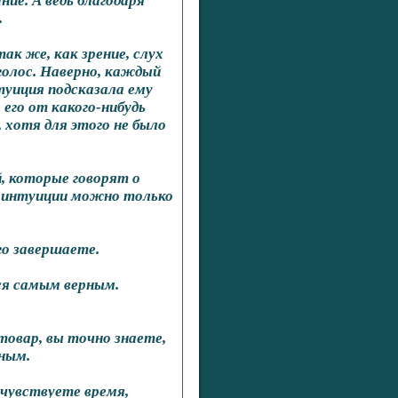
ие. А ведь благодаря
.
ак же, как зрение, слух
голос. Наверно, каждый
туиция подсказала ему
его от какого-нибудь
 хотя для этого не было
, которые говорят о
й интуиции можно только
го завершаете.
ся самым верным.
товар, вы точно знаете,
ным.
 чувствуете время,