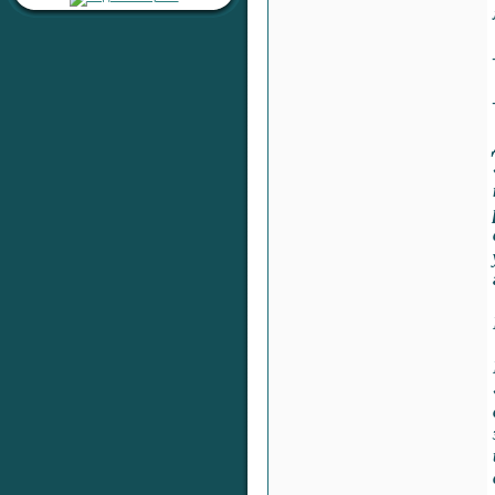
Ответил:
RaShan
Всего ответов:
15
Тема:
«Серебряный ключ к
сердцу»
Раздел:
Любовь, Семейные
Отношения, Сексуальность
Автор:
RaShan
Ответил:
RaShan
Всего ответов:
0
Тема:
«Серебряная печать
жизненной
устойчивости»
Раздел:
Целительные
Настройки
Автор:
RaShan
Ответил:
RaShan
Всего ответов:
0
Тема:
«Серебряный Щит
Здоровья и Времени»