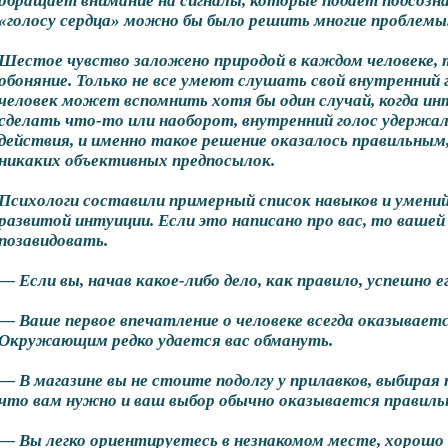
обращает внимание на сигналы, которые подает подсознан
«голосу сердца» можно бы было решить многие проблемы
Шестое чувство заложено природой в каждом человеке, т
обоняние. Только не все умеют слушать свой внутренний 
человек может вспомнить хотя бы один случай, когда ин
сделать что-то или наоборот, внутренний голос удержал 
действия, и именно такое решение оказалось правильным,
никаких объективных предпосылок.
Психологи составили примерный список навыков и умений
развитой интуиции. Если это написано про вас, то ваше
позавидовать.
— Если вы, начав какое-либо дело, как правило, успешно е
— Ваше первое впечатление о человеке всегда оказывает
Окружающим редко удается вас обмануть.
— В магазине вы не стоите подолгу у прилавков, выбирая 
что вам нужно и ваш выбор обычно оказывается правиль
— Вы легко ориентируетесь в незнакомом месте, хорошо