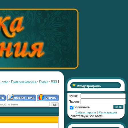
тники
·
Правила форума
·
Поиск
·
RSS
]
Вход/Профиль
Логин:
Пароль:
запомнить
Забыл пароль
|
Регистрация
Приветствую Вас
Гость