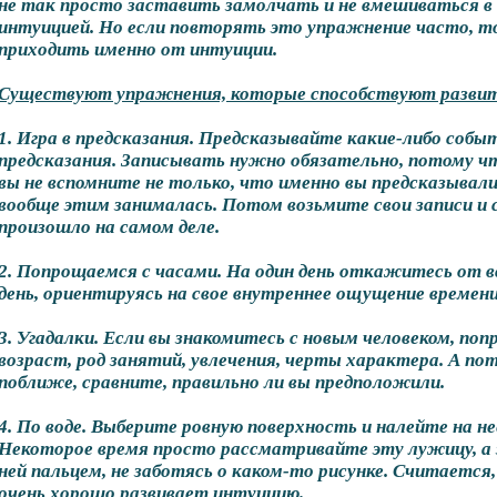
не так просто заставить замолчать и не вмешиваться в 
интуицией. Но если повторять это упражнение часто, т
приходить именно от интуиции.
Существуют упражнения, которые способствуют развит
1. Игра в предсказания. Предсказывайте какие-либо собы
предсказания. Записывать нужно обязательно, потому чт
вы не вспомните не только, что именно вы предсказывали,
вообще этим занималась. Потом возьмите свои записи и 
произошло на самом деле.
2. Попрощаемся с часами. На один день откажитесь от в
день, ориентируясь на свое внутреннее ощущение времени
3. Угадалки. Если вы знакомитесь с новым человеком, поп
возраст, род занятий, увлечения, черты характера. А пот
поближе, сравните, правильно ли вы предположили.
4. По воде. Выберите ровную поверхность и налейте на н
Некоторое время просто рассматривайте эту лужицу, а 
ней пальцем, не заботясь о каком-то рисунке. Считается
очень хорошо развивает интуицию.