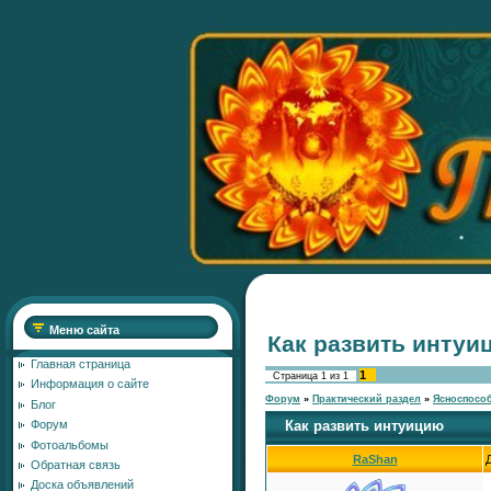
Меню сайта
Как развить интуи
Главная страница
1
Страница
1
из
1
Информация о сайте
Форум
»
Практический раздел
»
Ясноспосо
Блог
Как развить интуицию
Форум
Фотоальбомы
RaShan
Обратная связь
Доска объявлений