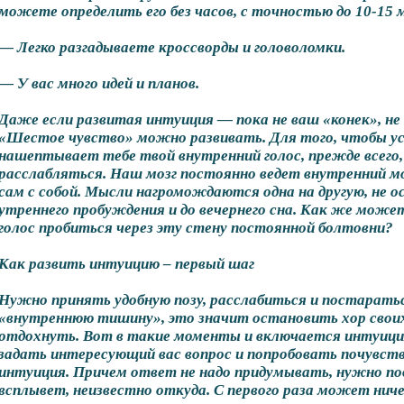
можете определить его без часов, с точностью до 10-15 
— Легко разгадываете кроссворды и головоломки.
— У вас много идей и планов.
Даже если развитая интуиция — пока не ваш «конек», н
«Шестое чувство» можно развивать. Для того, чтобы у
нашептывает тебе твой внутренний голос, прежде всего
расслабляться. Наш мозг постоянно ведет внутренний мо
сам с собой. Мысли нагромождаются одна на другую, не о
утреннего пробуждения и до вечернего сна. Как же мож
голос пробиться через эту стену постоянной болтовни?
Как развить интуицию – первый шаг
Нужно принять удобную позу, расслабиться и постарать
«внутреннюю тишину», это значит остановить хор своих
отдохнуть. Вот в такие моменты и включается интуиц
задать интересующий вас вопрос и попробовать почувст
интуиция. Причем ответ не надо придумывать, нужно по
всплывет, неизвестно откуда. С первого раза может ниче