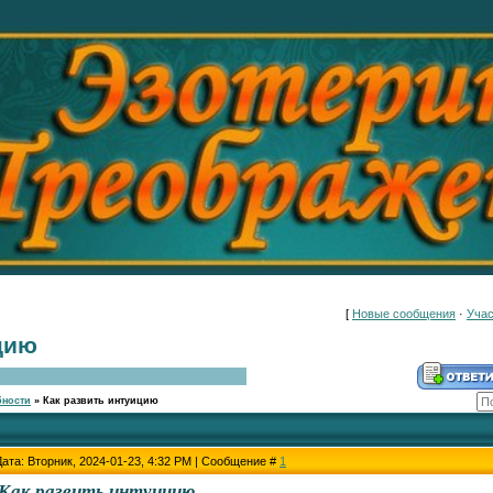
[
Новые сообщения
·
Учас
цию
бности
»
Как развить интуицию
Дата: Вторник, 2024-01-23, 4:32 PM | Сообщение #
1
Как развить интуицию