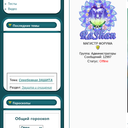
Тесты
Видео
Последние темы
МАГИСТР ФОРУМА
Группа: Администраторы
Сообщений:
12997
Статус:
Offline
Тема:
Серебряная ЗАЩИТА
Раздел:
Защита и очищение
Автор:
Admin
Ответил:
Falcon
Всего ответов:
3
Гороскопы
Тема:
"Серебряный Голос"
Общий гороскоп
Раздел:
Работа с Кармой
Автор:
RaShan
Ответил:
Transfiguration