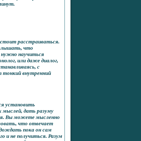
минут.
е стоит расстраиваться.
слышать, что
, нужно научиться
нолог, или даже диалог,
станавливаясь, с
ет тонкий внутренний
ся установить
 мыслей, дать разуму
ия. Вы можете мысленно
вовать, что отвечает
дождать пока он сам
го и не получиться. Разум