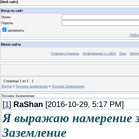
[
Мой сайт
]
Вход на сайт
Логин:
Пароль:
запомнить
Забыл
Меню сайта
Главная страница
Информация о сайте
Блог
Фору
Страница
1
из
1
1
Форум
»
Техника заземления
»
Техника Заземления
Техника Заземления
[
1
]
RaShan
[2016-10-29, 5:17 PM]
Я выражаю намерение 
Заземление