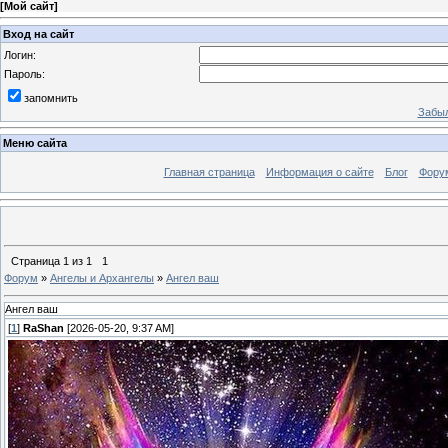
[
Мой сайт
]
Вход на сайт
Логин:
Пароль:
запомнить
Забыл
Меню сайта
Главная страница
Информация о сайте
Блог
Фору
Страница
1
из
1
1
Форум
»
Ангелы и Архангелы
»
Ангел ваш
Ангел ваш
[
1
]
RaShan
[2026-05-20, 9:37 AM]