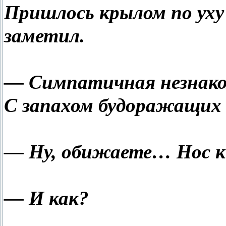
Пришлось крылом по уху
заметил.
— Симпатичная незнаком
С запахом будоражащих 
— Ну, обижаете… Нос к 
— И как?