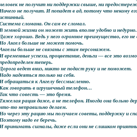
человек не получит ни поддержки свыше, ни предостереж
Ничего не получит. И попадет в ад, потому что некому е
истинный.
Система сломана. Он сам ее сломал.
В земной жизни он может жить вполне удобно и недурно.
Даже хорошо. Ведь у него огромное преимущество, его не
Но Ангел больше не может помочь.
Ангелы больше не связаны с этим персонажем.
И временные успехи, процветание, деньги — все это возм
предопределен теперь.
Дорога ведет вниз, никто не подаст руку и не поможет.
Надо надеяться только на себя.
И обращаться к Ангелу бессмысленно.
Как говорить в игрушечный телефон…
Так что совесть — это бремя.
Тяжелая рация даже, а не телефон. Иногда она больно де
что-то неправильно делаем.
Но через эту рацию мы получаем советы, поддержку и спас
Поэтому надо ее беречь.
И принимать сигналы, даже если они не слишком прият