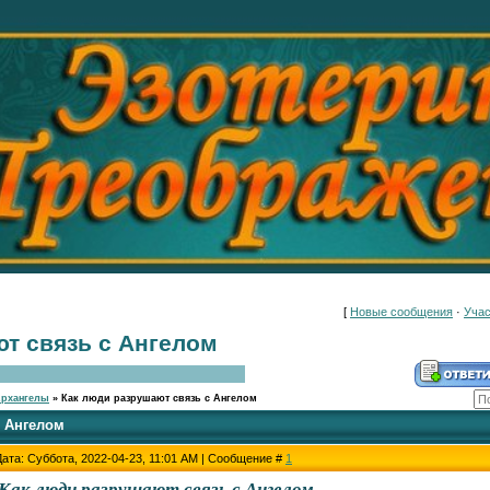
[
Новые сообщения
·
Учас
т связь с Ангелом
Архангелы
»
Как люди разрушают связь с Ангелом
с Ангелом
Дата: Суббота, 2022-04-23, 11:01 AM | Сообщение #
1
Как люди разрушают связь с Ангелом