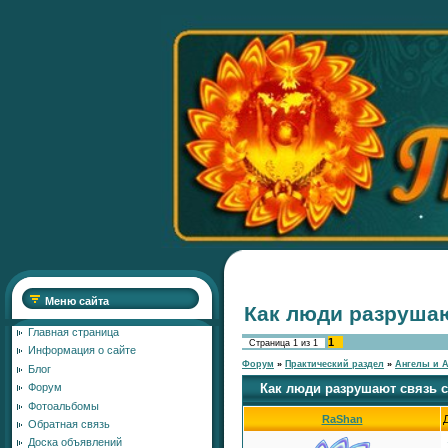
Меню сайта
Как люди разрушаю
Главная страница
1
Страница
1
из
1
Информация о сайте
Форум
»
Практический раздел
»
Ангелы и 
Блог
Как люди разрушают связь 
Форум
Фотоальбомы
RaShan
Обратная связь
Доска объявлений