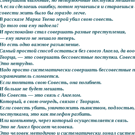
Совершать выгодные, но непорядочные поступки мешает
А если сделаешь ошибку, потом мучаешься и стараешься 
совести жить было бы гораздо легче.
В рассказе Марка Твена герой убил свою совесть.
До того она ему надоела!
И преспокойно стал совершать разные преступления,
— ему ничего не мешало теперь.
Но есть одно важное разъяснение.
Самый простой способ остаться без своего Ангела, да вооб
Творца, — это совершать бессовестные поступки. Совес
Это нетрудно.
Надо просто систематически совершать бессовестные по
ограничитель сломается.
Если топтать свою Совесть, она погибнет.
И больше не будет мешать.
Но Совесть — это связь с Ангелом.
Который, в свою очередь, связан с Творцом.
Если совесть убить, уничтожить пьянством, подлостью,
поступками, это как телефон разбить.
Или компьютер, через который осуществляется связь.
Это не Ангел бросает человека.
Это человек методично и систематически ломал систему