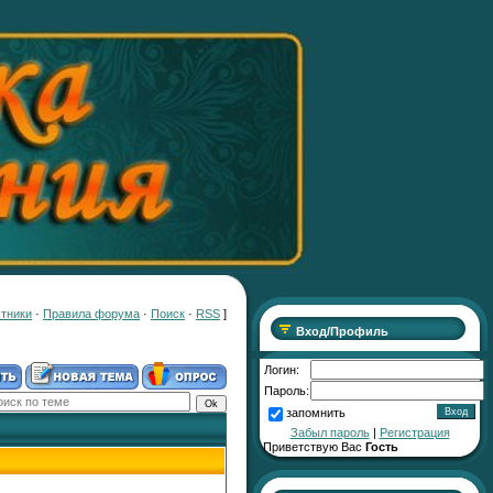
тники
·
Правила форума
·
Поиск
·
RSS
]
Вход/Профиль
Логин:
Пароль:
запомнить
Забыл пароль
|
Регистрация
Приветствую Вас
Гость