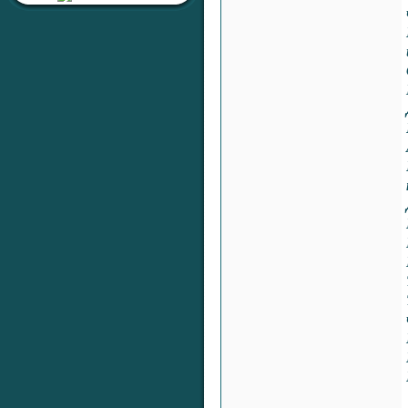
Раздел:
Любовь, Семейные
Отношения, Сексуальность
Автор:
RaShan
Ответил:
RaShan
Всего ответов:
0
Тема:
«Серебряная печать
жизненной
устойчивости»
Раздел:
Целительные
Настройки
Автор:
RaShan
Ответил:
RaShan
Всего ответов:
0
Тема:
«Серебряный Щит
Здоровья и Времени»
Раздел:
Целительные
Настройки
Автор:
RaShan
Ответил:
RaShan
Всего ответов:
0