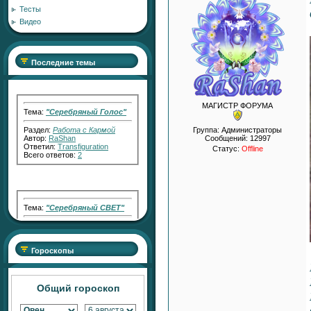
Тесты
Видео
Последние темы
Тема:
"Серебряный Голос"
МАГИСТР ФОРУМА
Раздел:
Работа с Кармой
Автор:
RaShan
Группа: Администраторы
Ответил:
Transfiguration
Сообщений:
12997
Всего ответов:
2
Статус:
Offline
Тема:
"Серебряный СВЕТ"
Раздел:
Работа с Кармой
Автор:
RaShan
Ответил:
Transfiguration
Всего ответов:
7
Гороскопы
Общий гороскоп
Тема:
АКТИВАТОР
ПЛОДОРОДНЫХ ПРОДАЖ