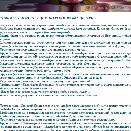
ПРАКТИКА «ГАРМОНИЗАЦИЯ ЭНЕРГЕТИЧЕСКИХ ЦЕНТРОВ»
Энергия течет свободно, гармонично, когда мы находимся в состоянии равновесия: при
Когда мы более принимаем, чем отдаем — энергия блокируется. Когда мы более отдае
через энергетические «дыры» (отток энергии).
Важно быть в гармонии, равновесии, уметь обмениваться энергией со Вселенной, людь
миром.
Энергетические центры исцеляются при помощи практики благодарения (принятия эн
Блага (когда мы проводим через себя энергию Вселенной высоких частот для других).
Исцеление первого энергетического центра (первой чакры).
Аффирмации: «Благодарю за то, что я живу», «Благодарю за то, что я нахожусь в га
природными силами», «Благодарю за развитие в себе щедрости и благодарности», «Бла
Вселенная, я обеспечен», «Благодарю за то, что нахожусь под любящей защитой Созда
Вселенная помогает мне исцелиться, чувствовать себя здоровым».
Пожелания: «От всей Души желаю всем людям здоровья, помощи природных сил и Энер
защищенности» (можно добавить что-то свое).
Эффект (не весь список, только основное): помощь в освобождении от страхов, жаднос
исцелении, заземлении, в сотрудничестве с Энергией Изобилия и т. д.
Исцеление второго энергетического центра (второй чакры).
Аффирмации: «Благодарю Вселенную за исполнение моих уместных и синхронистичны
«Благодарю за свободу быть собой»,
«Благодарю за состояние уверенности в себе, в своих силах»,
«Благодарю за уверенность в своей красоте и уникальности» и т. д.
Пожелания: «От всей Души желаю всем людям уверенности в себе, исполнения умест
свободы быть собой, уверенности в своей красоте и уникальности» и т. д.
Эффект: помощь в исцелении от комплекса неполноценности, сомнений, состояния «
вредных привычек и ограничивающих убеждений, от похоти и т. д.
Исцеление третьего энергетического центра (чакры солнечного сплетения).
Аффирмации: «Благодарю Вселенную за помощь в достижении моих уместных и синхро
усиление центра силы воли», «Благодарю за ясность мысли», «Благодарю за ощущение
состояние осознанности», «Благодарю за ощущение своей свободы и свободы окружаю