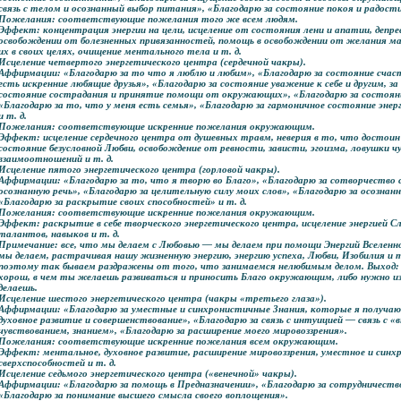
связь с телом и осознанный выбор питания», «Благодарю за состояние покоя и радости,
Пожелания: соответствующие пожелания того же всем людям.
Эффект: концентрация энергии на цели, исцеление от состояния лени и апатии, депрес
освобождении от болезненных привязанностей, помощь в освобождении от желания ма
их в своих целях, очищение ментального тела и т. д.
Исцеление четвертого энергетического центра (сердечной чакры).
Аффирмации: «Благодарю за то что я люблю и любим», «Благодарю за состояние счаст
есть искренние любящие друзья», «Благодарю за состояние уважение к себе и другим, за
состояние сострадания и принятие помощи от окружающих», «Благодарю за состояни
«Благодарю за то, что у меня есть семья», «Благодарю за гармоничное состояние э
и т. д.
Пожелания: соответствующие искренние пожелания окружающим.
Эффект: исцеление сердечного центра от душевных травм, неверия в то, что достои
состояние безусловной Любви, освобождение от ревности, зависти, эгоизма, ловушки ч
взаимоотношений и т. д.
Исцеление пятого энергетического центра (горловой чакры).
Аффирмации: «Благодарю за то, что я творю во Благо», «Благодарю за сотворчество с
осознанную речь», «Благодарю за целительную силу моих слов», «Благодарю за осознан
«Благодарю за раскрытие своих способностей» и т. д.
Пожелания: соответствующие искренние пожелания окружающим.
Эффект: раскрытие в себе творческого энергетического центра, исцеление энергией С
талантов, навыков и т. д.
Примечание: все, что мы делаем с Любовью — мы делаем при помощи Энергий Вселенно
мы делаем, растрачивая нашу жизненную энергию, энергию успеха, Любви, Изобилия и
поэтому так бываем раздражены от того, что занимаемся нелюбимым делом. Выход: 
хорош, в чем ты желаешь развиваться и приносить Благо окружающим, либо нужно 
делаешь.
Исцеление шестого энергетического центра (чакры «третьего глаза»).
Аффирмации: «Благодарю за уместные и синхронистичные Знания, которые я получаю 
духовное развитие и совершенствование», «Благодарю за связь с интуицией — связь с 
чувствованием, знанием», «Благодарю за расширение моего мировоззрения».
Пожелания: соответствующие искренние пожелания всем окружающим.
Эффект: ментальное, духовное развитие, расширение мировоззрения, уместное и син
сверхспособностей и т. д.
Исцеление седьмого энергетического центра («венечной» чакры).
Аффирмации: «Благодарю за помощь в Предназначении», «Благодарю за сотрудничество
«Благодарю за понимание высшего смысла своего воплощения».