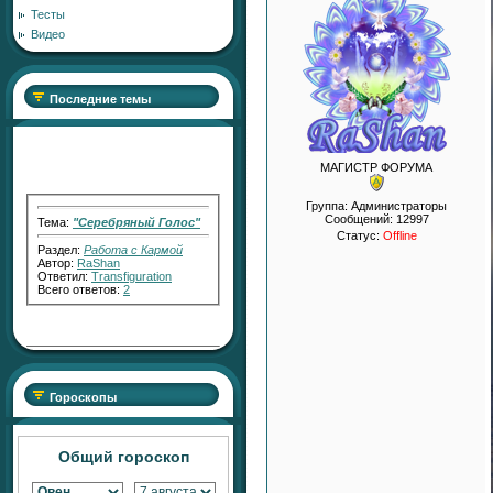
Тесты
Видео
Последние темы
МАГИСТР ФОРУМА
Тема:
"Серебряный Голос"
Группа: Администраторы
Сообщений:
12997
Раздел:
Работа с Кармой
Статус:
Offline
Автор:
RaShan
Ответил:
Transfiguration
Всего ответов:
2
Тема:
"Серебряный СВЕТ"
Раздел:
Работа с Кармой
Гороскопы
Автор:
RaShan
Ответил:
Transfiguration
Всего ответов:
7
Общий гороскоп