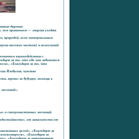
нятие-дарение.
м, чем принимаем — энергия уходит
ми, природой, всем материальным
ергии высоких частот) и пожеланий
рмоничном взаимодействии с
годарю за то, что обо мне заботится
теля», «Благодарю за то, что
гии Изобилия, чувства
ти, тревог за будущее, помощь в
х желаний»,
ных и синхронистичных желаний,
недостойности», от зависимости от
нистичных целей», «Благодарю за
 самоконтроля», «Благодарю за
щих», «Благодарю за интуитивную