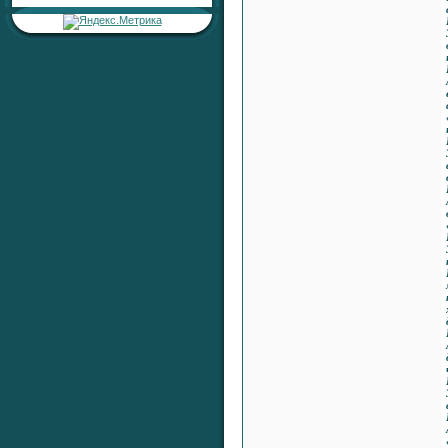
Тема:
«Серебряный ключ к
сердцу»
Раздел:
Любовь, Семейные
Отношения, Сексуальность
Автор:
RaShan
Ответил:
RaShan
Всего ответов:
0
Тема:
«Серебряная печать
жизненной
устойчивости»
Раздел:
Целительные
Настройки
Автор:
RaShan
Ответил:
RaShan
Всего ответов:
0
Тема:
«Серебряный Щит
Здоровья и Времени»
Раздел:
Целительные
Настройки
Автор:
RaShan
Ответил:
RaShan
Всего ответов:
0