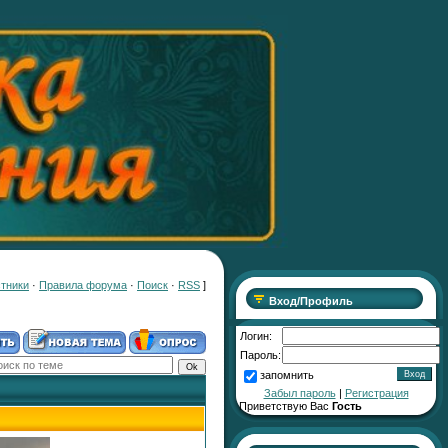
тники
·
Правила форума
·
Поиск
·
RSS
]
Вход/Профиль
Логин:
Пароль:
запомнить
Забыл пароль
|
Регистрация
Приветствую Вас
Гость