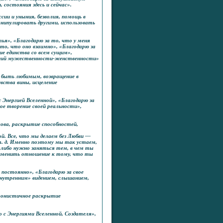
 состояния здесь и сейчас».
сии и уныния, безволия, помощь в
нипулировать другими, использовать
ья», «Благодарю за то, что у меня
 то, что оно взаимно», «Благодарю за
е единства со всем сущим»,
нергий мужественности-женственности»
н быть любимым, возвращение в
увства вины, исцеление
 Энергией Вселенной», «Благодарю за
ное творение своей реальности»,
лова, раскрытие способностей,
й. Все, что мы делаем без Любви —
 т. д. Именно поэтому мы так устаем,
либо нужно заняться тем, в чем ты
изменить отношение к тому, что ты
постоянно», «Благодарю за свое
«внутренним» видением, слышанием,
хронистичное раскрытие
 с Энергиями Вселенной, Создателя»,