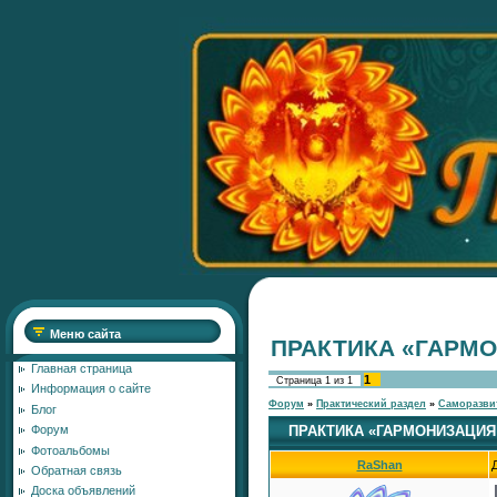
Меню сайта
ПРАКТИКА «ГАРМ
Главная страница
1
Страница
1
из
1
Информация о сайте
Форум
»
Практический раздел
»
Саморазви
Блог
ПРАКТИКА «ГАРМОНИЗАЦИЯ
Форум
Фотоальбомы
RaShan
Обратная связь
Доска объявлений