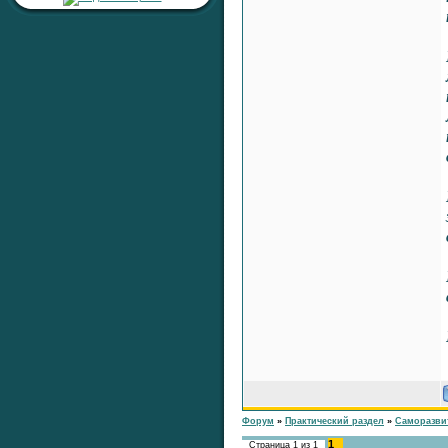
сердцу»
Раздел:
Любовь, Семейные
Отношения, Сексуальность
Автор:
RaShan
Ответил:
RaShan
Всего ответов:
0
Тема:
«Серебряная печать
жизненной
устойчивости»
Раздел:
Целительные
Настройки
Автор:
RaShan
Ответил:
RaShan
Всего ответов:
0
Тема:
«Серебряный Щит
Здоровья и Времени»
Раздел:
Целительные
Настройки
Автор:
RaShan
Ответил:
RaShan
Всего ответов:
0
Форум
»
Практический раздел
»
Саморазви
1
Страница
1
из
1