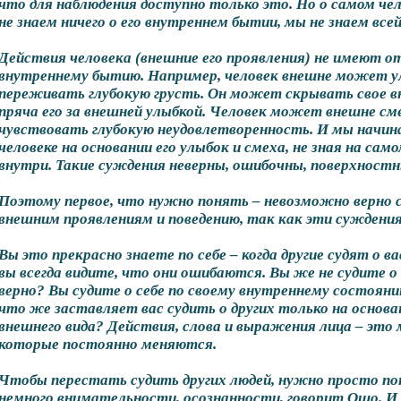
что для наблюдения доступно только это. Но о самом чел
не знаем ничего о его внутреннем бытии, мы не знаем всей
Действия человека (внешние его проявления) не имеют о
внутреннему бытию. Например, человек внешне может у
переживать глубокую грусть. Он может скрывать свое в
пряча его за внешней улыбкой. Человек может внешне см
чувствовать глубокую неудовлетворенность. И мы начина
человеке на основании его улыбок и смеха, не зная на само
внутри. Такие суждения неверны, ошибочны, поверхностн
Поэтому первое, что нужно понять – невозможно верно с
внешним проявлениям и поведению, так как эти суждения
Вы это прекрасно знаете по себе – когда другие судят о в
вы всегда видите, что они ошибаются. Вы же не судите о 
верно? Вы судите о себе по своему внутреннему состояни
что же заставляет вас судить о других только на основа
внешнего вида? Действия, слова и выражения лица – это
которые постоянно меняются.
Чтобы перестать судить других людей, нужно просто п
немного внимательности, осознанности, говорит Ошо. И