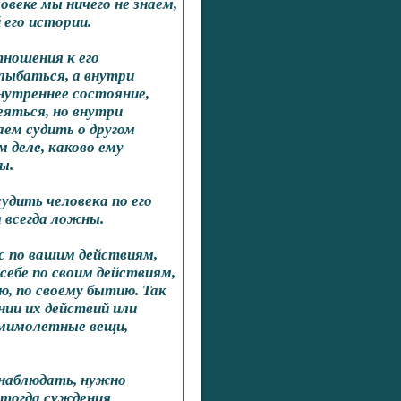
овеке мы ничего не знаем,
 его истории.
тношения к его
лыбаться, а внутри
нутреннее состояние,
еяться, но внутри
ем судить о другом
м деле, каково ему
ы.
удить человека по его
 всегда ложны.
ас по вашим действиям,
себе по своим действиям,
ю, по своему бытию. Так
нии их действий или
 мимолетные вещи,
онаблюдать, нужно
 тогда суждения