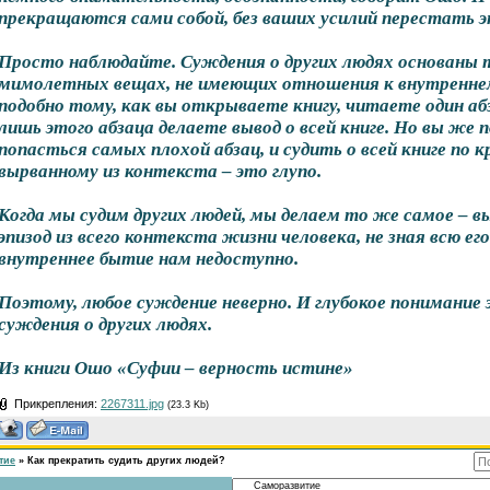
прекращаются сами собой, без ваших усилий перестать э
Просто наблюдайте. Суждения о других людях основаны 
мимолетных вещах, не имеющих отношения к внутренне
подобно тому, как вы открываете книгу, читаете один абз
лишь этого абзаца делаете вывод о всей книге. Но вы же 
попасться самых плохой абзац, и судить о всей книге по
вырванному из контекста – это глупо.
Когда мы судим других людей, мы делаем то же самое –
эпизод из всего контекста жизни человека, не зная всю ег
внутреннее бытие нам недоступно.
Поэтому, любое суждение неверно. И глубокое понимание
суждения о других людях.
Из книги Ошо «Суфии – верность истине»
Прикрепления:
2267311.jpg
(23.3 Kb)
тие
»
Как прекратить судить других людей?