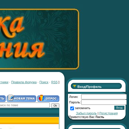
тники
·
Правила форума
·
Поиск
·
RSS
]
Вход/Профиль
Логин:
Пароль:
запомнить
Забыл пароль
|
Регистрация
Приветствую Вас
Гость