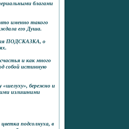
атериальными благами
 что именно такого
 ждала его Душа.
вная ПОДСКАЗКА, о
ях.
 счастья и как много
од собой истинную
у «шелуху», бережно и
воими излишними
цветка подсолнуха, в