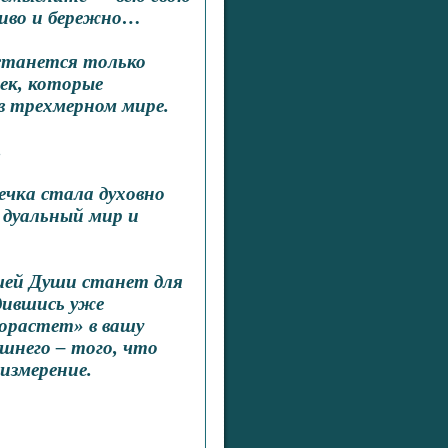
чиво и бережно…
останется только
чек, которые
в трехмерном мире.
.
ечка стала духовно
 дуальный мир и
ашей Души станет для
одившись уже
орастет» в вашу
шнего – того, что
измерение.