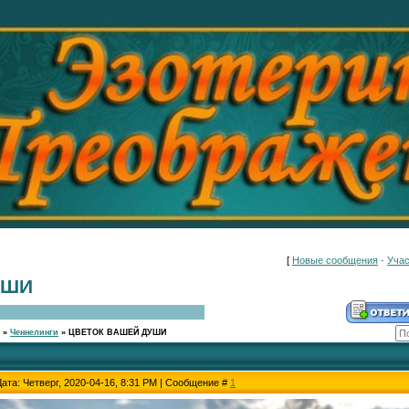
[
Новые сообщения
·
Учас
УШИ
»
Ченнелинги
»
ЦВЕТОК ВАШЕЙ ДУШИ
Дата: Четверг, 2020-04-16, 8:31 PM | Сообщение #
1