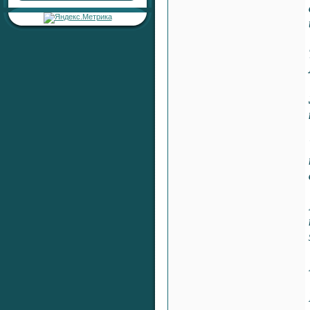
Раздел:
Любовь, Семейные
Отношения, Сексуальность
Автор:
RaShan
Ответил:
RaShan
Всего ответов:
0
Тема:
«Серебряная печать
жизненной
устойчивости»
Раздел:
Целительные
Настройки
Автор:
RaShan
Ответил:
RaShan
Всего ответов:
0
Тема:
«Серебряный Щит
Здоровья и Времени»
Раздел:
Целительные
Настройки
Автор:
RaShan
Ответил:
RaShan
Всего ответов:
0