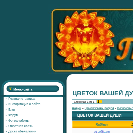
Меню сайта
ЦВЕТОК ВАШЕЙ Д
Главная страница
1
Страница
1
из
1
Информация о сайте
Форум
»
Практический раздел
»
Вознесение
Блог
ЦВЕТОК ВАШЕЙ ДУШИ
Форум
Фотоальбомы
RaShan
Обратная связь
Доска объявлений