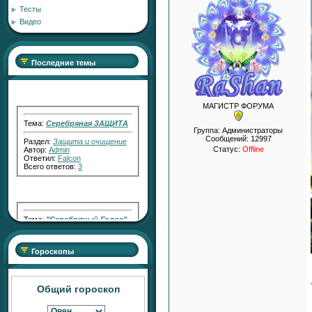
Тесты
Видео
Последние темы
МАГИСТР ФОРУМА
Тема:
Серебряная ЗАЩИТА
Раздел:
Защита и очищение
Группа: Администраторы
Автор:
Admin
Сообщений:
12997
Ответил:
Falcon
Статус:
Offline
Всего ответов:
3
Тема:
"Серебряный Голос"
Раздел:
Работа с Кармой
Автор:
RaShan
Ответил:
Transfiguration
Всего ответов:
2
Гороскопы
Общий гороскоп
Тема:
"Серебряный СВЕТ"