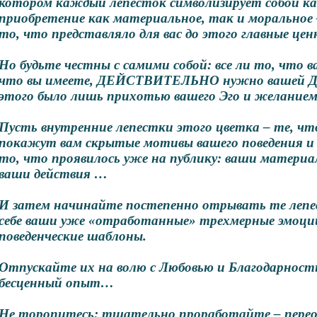
котором каждый лепесток символизирует собой ка
приобретение как материальное, так и моральное –
то, что представляло для вас до этого главные це
Но будьте честны с самими собой: все ли то, что 
что вы имеете, ДЕЙСТВИТЕЛЬНО нужно вашей Ду
этого было лишь прихотью вашего Эго и желанием
Пусть внутренние лепестки этого цветка – те, что
покажут вам скрытые мотивы вашего поведения и 
то, что проявилось уже на публику: ваши матери
ваши действия …
И затем начинайте постепенно отрывать те лепес
себе ваши уже «отработанные» трехмерные эмоци
поведенческие шаблоны.
Отпускайте их на волю с Любовью и Благодарност
бесценный опыт…
Не торопитесь: тщательно проработайте – пере