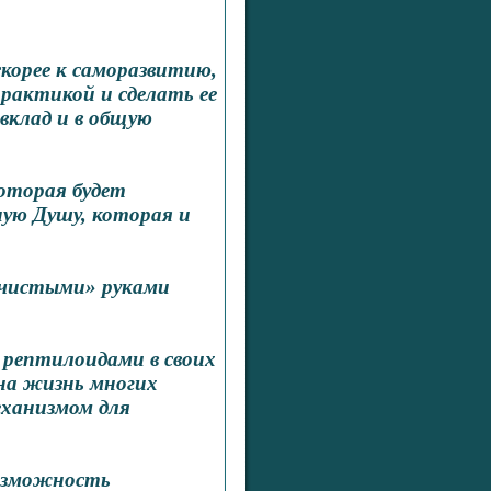
скорее к саморазвитию,
практикой и сделать ее
вклад и в общую
которая будет
ную Душу, которая и
нечистыми» руками
 рептилоидами в своих
 на жизнь многих
еханизмом для
возможность