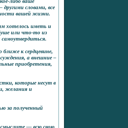
кое-либо ваше
 другими словами, все
нности вашей жизни.
вам хотелось иметь и
ше или что-то из
 самоутвердиться.
 ближе к сердцевине,
суждения, а внешние –
альные приобретения,
тки, которые несут в
и, желания и
ью за полученный
осмыслите — всю свою