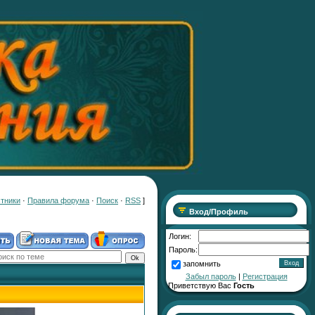
тники
·
Правила форума
·
Поиск
·
RSS
]
Вход/Профиль
Логин:
Пароль:
запомнить
Забыл пароль
|
Регистрация
Приветствую Вас
Гость