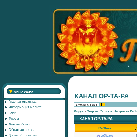
Меню сайта
КАНАЛ ОР-ТА-РА
Главная страница
1
Страница
1
из
1
Информация о сайте
Форум
»
Энергии Сириуса. Настройки RaS
Блог
КАНАЛ ОР-ТА-РА
Форум
Фотоальбомы
RaShan
Обратная связь
Доска объявлений