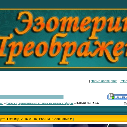
[
Новые сообщения
·
Учас
han
»
Энергии, применяемые во всех жизненных сферах
»
КАНАЛ ОР-ТА-РА
Дата: Пятница, 2016-09-16, 1:53 PM | Сообщение #
1