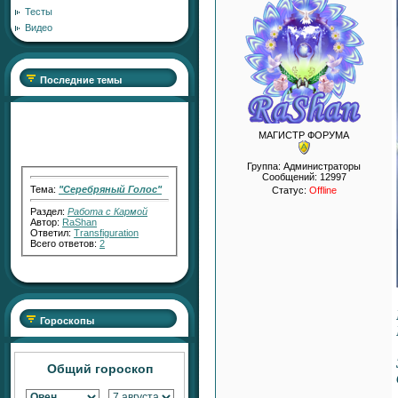
Тесты
Видео
Последние темы
МАГИСТР ФОРУМА
Группа: Администраторы
Сообщений:
12997
Тема:
"Серебряный Голос"
Статус:
Offline
Раздел:
Работа с Кармой
Автор:
RaShan
Ответил:
Transfiguration
Всего ответов:
2
Тема:
"Серебряный СВЕТ"
Гороскопы
Раздел:
Работа с Кармой
Автор:
RaShan
Ответил:
Transfiguration
Всего ответов:
7
Общий гороскоп