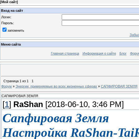
[
Мой сайт
]
Вход на сайт
Логин:
Пароль:
запомнить
Забыл
Меню сайта
Главная страница
Информация о сайте
Блог
Фору
Страница
1
из
1
1
Форум
»
Энергии, применяемые во всех жизненных сферах
»
САПФИРОВАЯ ЗЕМЛЯ
САПФИРОВАЯ ЗЕМЛЯ
[
1
]
RaShan
[2018-06-10, 3:46 PM]
Сапфировая Земля
Настройка RaShan-Tai